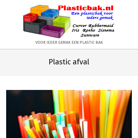
Skip
to
content
PLASTICBAK.NL
VOOR IEDER GEMAK EEN PLASTIC BAK
Primary
Secondary
Navigation
Navigation
Plastic afval
Menu
Menu