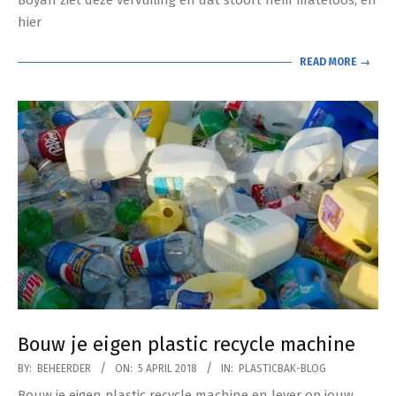
hier
READ MORE →
Bouw je eigen plastic recycle machine
2018-
BY:
BEHEERDER
ON:
5 APRIL 2018
IN:
PLASTICBAK-BLOG
04-
Bouw je eigen plastic recycle machine en lever op jouw