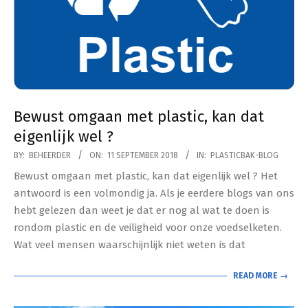
Bewust omgaan met plastic, kan dat
eigenlijk wel ?
2018-
BY:
BEHEERDER
ON:
11 SEPTEMBER 2018
IN:
PLASTICBAK-BLOG
09-
Bewust omgaan met plastic, kan dat eigenlijk wel ? Het
11
antwoord is een volmondig ja. Als je eerdere blogs van ons
hebt gelezen dan weet je dat er nog al wat te doen is
rondom plastic en de veiligheid voor onze voedselketen.
Wat veel mensen waarschijnlijk niet weten is dat
READ MORE →