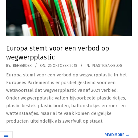
Europa stemt voor een verbod op
wegwerpplastic
2018-
BY:
BEHEERDER
ON:
25 OKTOBER 2018
IN:
PLASTICBAK-BLOG
10-
Europa stemt voor een verbod op wegwerpplastic In het
25
Europees Parlement is er positief gestemd voor een
wetsvoorstel dat wegwerpplastic vanaf 2021 verbied.
Onder wegwerpplastic vallen bijvoorbeeld plastic rietjes,
plastic bestek, plastic borden, ballonstokjes en roer- en
wattenstaafjes. Maar al te vaak komen dergelijke
producten uiteindelijk als zwerfvuil op straat
READ MORE →