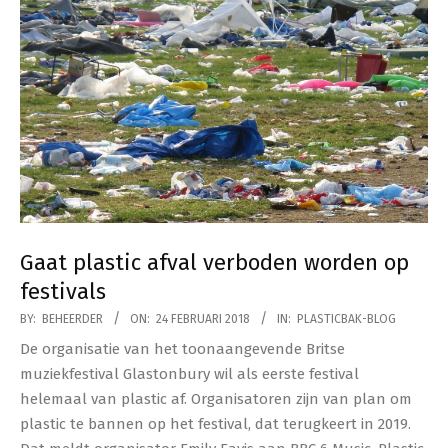
Gaat plastic afval verboden worden op
festivals
2018-
BY:
BEHEERDER
ON:
24 FEBRUARI 2018
IN:
PLASTICBAK-BLOG
02-
De organisatie van het toonaangevende Britse
24
muziekfestival Glastonbury wil als eerste festival
helemaal van plastic af. Organisatoren zijn van plan om
plastic te bannen op het festival, dat terugkeert in 2019.