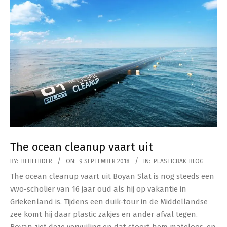
The ocean cleanup vaart uit
2018-
BY:
BEHEERDER
ON:
9 SEPTEMBER 2018
IN:
PLASTICBAK-BLOG
09-
The ocean cleanup vaart uit Boyan Slat is nog steeds een
09
vwo-scholier van 16 jaar oud als hij op vakantie in
Griekenland is. Tijdens een duik-tour in de Middellandse
zee komt hij daar plastic zakjes en ander afval tegen.
Boyan ziet deze vervuiling en dat stoort hem mateloos, en