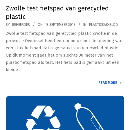
Zwolle test fietspad van gerecycled
plastic
2018-
BY:
BEHEERDER
ON:
13 SEPTEMBER 2018
IN:
PLASTICBAK-BLOG
09-
Zwolle test fietspad van gerecycled plastic Zwolle in de
13
provincie Overijssel heeft een primeur met de opening van
een stuk fietspad dat is gemaakt van gerecycled plastic.
Op dit moment gaat het om slechts 30 meter van het
plastic fietspad als test. Het fiets pad is gemaakt uit een
kleine
READ MORE →