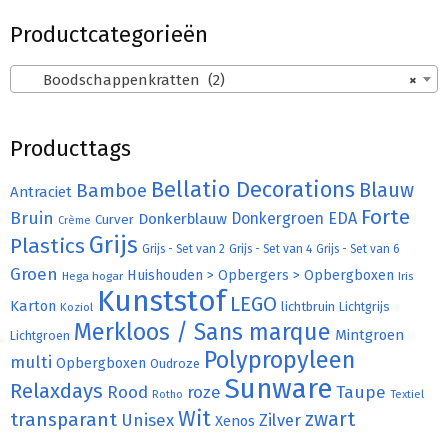
Productcategorieën
Boodschappenkratten (2)
×
Producttags
Bellatio Decorations
Bamboe
Blauw
Antraciet
Forte
Bruin
Donkergroen
EDA
Donkerblauw
Curver
Crème
Grijs
Plastics
Grijs - Set van 2
Grijs - Set van 4
Grijs - Set van 6
Groen
Huishouden > Opbergers > Opbergboxen
Hega hogar
Iris
Kunststof
LEGO
Karton
lichtbruin
Lichtgrijs
Koziol
Merkloos / Sans marque
Mintgroen
Lichtgroen
Polypropyleen
multi
Opbergboxen
Oudroze
Sunware
Relaxdays
Rood
roze
Taupe
Rotho
Textiel
Wit
transparant
zwart
Unisex
Zilver
Xenos