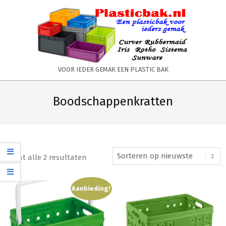
Skip
to
content
PLASTICBAK.NL
VOOR IEDER GEMAK EEN PLASTIC BAK
Primary
Secondary
Navigation
Navigation
Boodschappenkratten
Menu
Menu
Toont alle 2 resultaten
Aanbieding!