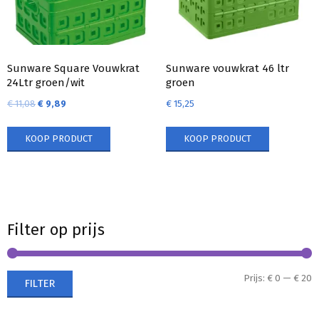
Sunware Square Vouwkrat
Sunware vouwkrat 46 ltr
24Ltr groen/wit
groen
€
11,08
€
9,89
€
15,25
KOOP PRODUCT
KOOP PRODUCT
Filter op prijs
M
M
Prijs:
€ 0
—
€ 20
FILTER
p
p