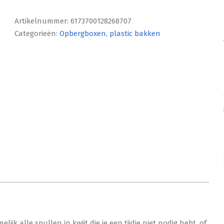
Artikelnummer:
6173700128268707
Categorieën:
Opbergboxen
,
plastic bakken
ijk alle spullen in kwijt die je een tijdje niet nodig hebt, of