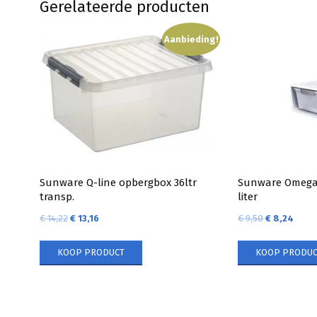
Gerelateerde producten
Aanbieding!
Sunware Q-line opbergbox 36ltr
Sunware Omega 
transp.
liter
€
14,22
€
13,16
€
9,50
€
8,24
KOOP PRODUCT
KOOP PRODUC