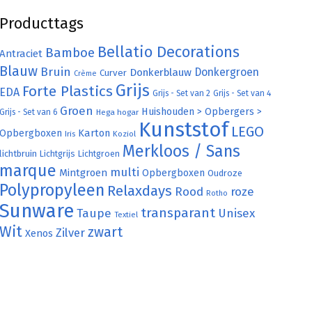
Producttags
Bellatio Decorations
Bamboe
Antraciet
Blauw
Bruin
Donkergroen
Donkerblauw
Curver
Crème
Grijs
Forte Plastics
EDA
Grijs - Set van 2
Grijs - Set van 4
Groen
Huishouden > Opbergers >
Grijs - Set van 6
Hega hogar
Kunststof
LEGO
Karton
Opbergboxen
Iris
Koziol
Merkloos / Sans
lichtbruin
Lichtgrijs
Lichtgroen
marque
multi
Mintgroen
Opbergboxen
Oudroze
Polypropyleen
Relaxdays
Rood
roze
Rotho
Sunware
transparant
Taupe
Unisex
Textiel
Wit
zwart
Zilver
Xenos