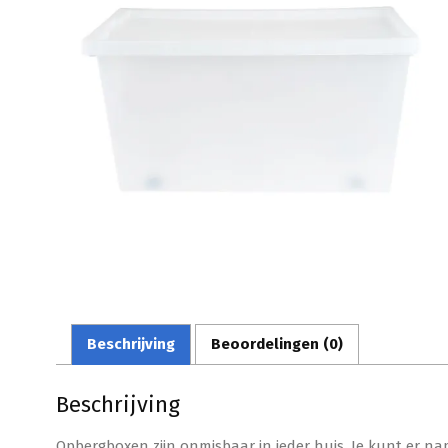
Beschrijving
Beoordelingen (0)
Beschrijving
Opbergboxen zijn onmisbaar in ieder huis. Je kunt er namel