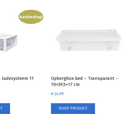
Aanbieding!
ladesysteem 11
Opbergbox bed – Transparant –
70×39,5×17 cm
€
24,99
T
KOOP PRODUCT