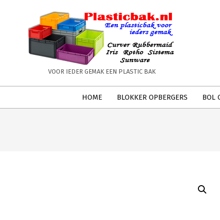
Skip
to
content
PLASTICBAK.NL
VOOR IEDER GEMAK EEN PLASTIC BAK
Secondary
HOME
BLOKKER OPBERGERS
BOL 
Navigation
Menu