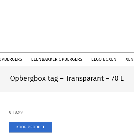
Primary
Navigation
Menu
OPBERGERS
LEENBAKKER OPBERGERS
LEGO BOXEN
XEN
Opbergbox tag – Transparant – 70 L
€
18,99
KOOP PRODUCT