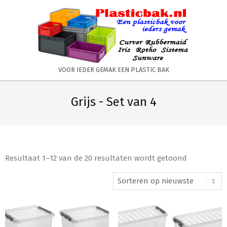
Skip
to
content
PLASTICBAK.NL
VOOR IEDER GEMAK EEN PLASTIC BAK
Primary
Secondary
Navigation
Navigation
Grijs - Set van 4
Menu
Menu
Resultaat 1–12 van de 20 resultaten wordt getoond