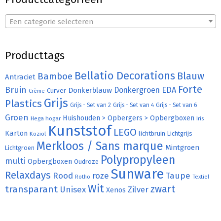
Een categorie selecteren
Producttags
Bellatio Decorations
Bamboe
Blauw
Antraciet
Forte
Bruin
Donkergroen
EDA
Donkerblauw
Curver
Crème
Grijs
Plastics
Grijs - Set van 2
Grijs - Set van 4
Grijs - Set van 6
Groen
Huishouden > Opbergers > Opbergboxen
Hega hogar
Iris
Kunststof
LEGO
Karton
lichtbruin
Lichtgrijs
Koziol
Merkloos / Sans marque
Mintgroen
Lichtgroen
Polypropyleen
multi
Opbergboxen
Oudroze
Sunware
Relaxdays
Rood
roze
Taupe
Rotho
Textiel
Wit
transparant
zwart
Unisex
Zilver
Xenos