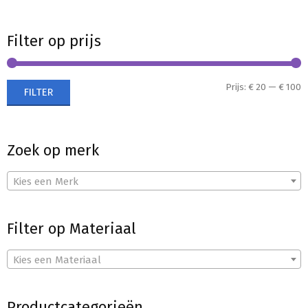
Filter op prijs
M
M
Prijs:
€ 20
—
€ 100
FILTER
p
p
Zoek op merk
Kies een Merk
Filter op Materiaal
Kies een Materiaal
Productcategorieën