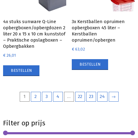
4x stuks sunware Q-Line
3x Kerstballen opruimen
opbergboxen/opbergdozen 2
opbergboxen 45 liter –
liter 20 x 15 x 10 cm kunststof
Kerstballen
– Praktische opslagboxen –
opruimen/opbergen
Opbergbakken
€
63,02
€
26,01
BESTELLEN
BESTELLEN
1
2
3
4
…
22
23
24
→
Filter op prijs