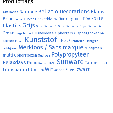
Producttags
Bellatio Decorations
Bamboe
Blauw
Antraciet
Forte
Bruin
Donkergroen
EDA
Donkerblauw
Curver
Crème
Grijs
Plastics
Grijs - Set van 2
Grijs - Set van 4
Grijs - Set van 6
Groen
Huishouden > Opbergers > Opbergboxen
Hega hogar
Iris
Kunststof
LEGO
Karton
lichtbruin
Lichtgrijs
Koziol
Merkloos / Sans marque
Mintgroen
Lichtgroen
Polypropyleen
multi
Opbergboxen
Oudroze
Sunware
Relaxdays
Rood
roze
Taupe
Rotho
Textiel
Wit
transparant
zwart
Unisex
Zilver
Xenos