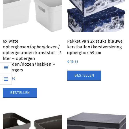
6x Witte
Pakket van 2x stuks blauwe
opbergboxen/opbergdozen/
kerstballen/kerstversiering
opbergmanden kunststof – 5
opbergbox 49 cm
liter – opbergen
€
16,33
manden/dozen/bakken –
opbergers
BESTELLEN
€
38,69
BESTELLEN