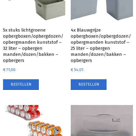
5x stuks lichtgroene
4x Blauwgrijze
opbergboxen/opbergdozen/
opbergboxen/opbergdozen/
opbergmanden kunststof –
opbergmanden kunststof –
32 liter – opbergen
25 liter – opbergen
manden/dozen/bakken –
manden/dozen/bakken –
opbergers
opbergers
€
71,00
€
54,01
BESTELLEN
BESTELLEN