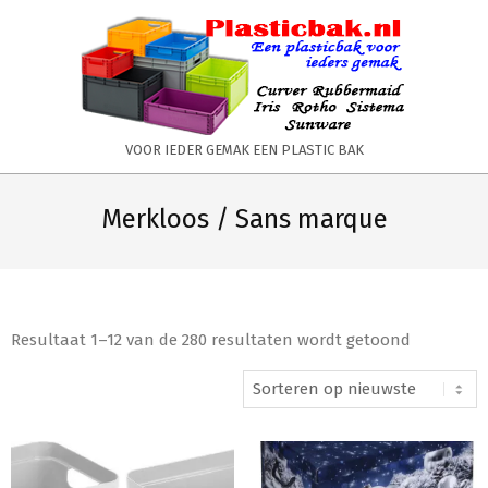
Skip
to
content
PLASTICBAK.NL
VOOR IEDER GEMAK EEN PLASTIC BAK
Primary
Secondary
Navigation
Navigation
Merkloos / Sans marque
Menu
Menu
Resultaat 1–12 van de 280 resultaten wordt getoond