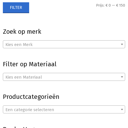
M
M
Prijs:
€ 0
—
€ 150
FILTER
p
p
Zoek op merk
Kies een Merk
Filter op Materiaal
Kies een Materiaal
Productcategorieën
Een categorie selecteren