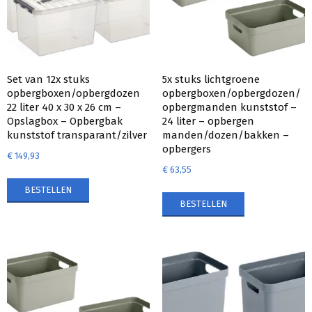
Set van 12x stuks
5x stuks lichtgroene
opbergboxen/opbergdozen
opbergboxen/opbergdozen/
22 liter 40 x 30 x 26 cm –
opbergmanden kunststof –
Opslagbox – Opbergbak
24 liter – opbergen
kunststof transparant/zilver
manden/dozen/bakken –
opbergers
€
149,93
€
63,55
BESTELLEN
BESTELLEN