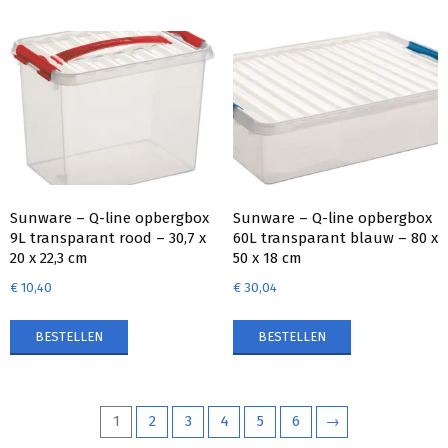
Sunware – Q-line opbergbox
Sunware – Q-line opbergbox
9L transparant rood – 30,7 x
60L transparant blauw – 80 x
20 x 22,3 cm
50 x 18 cm
€
10,40
€
30,04
BESTELLEN
BESTELLEN
1
2
3
4
5
6
→