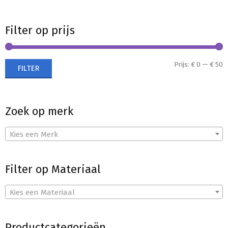
Filter op prijs
M
M
Prijs:
€ 0
—
€ 50
FILTER
p
p
Zoek op merk
Kies een Merk
Filter op Materiaal
Kies een Materiaal
Productcategorieën