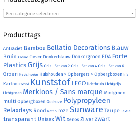
Een categorie selecteren
Producttags
Bellatio Decorations
Bamboe
Blauw
Antraciet
Forte
Bruin
Donkergroen
EDA
Donkerblauw
Curver
Crème
Grijs
Plastics
Grijs - Set van 2
Grijs - Set van 4
Grijs - Set van 6
Groen
Huishouden > Opbergers > Opbergboxen
Hega hogar
Iris
Kunststof
LEGO
Karton
lichtbruin
Lichtgrijs
Koziol
Merkloos / Sans marque
Mintgroen
Lichtgroen
Polypropyleen
multi
Opbergboxen
Oudroze
Sunware
Relaxdays
Rood
roze
Taupe
Rotho
Textiel
Wit
transparant
zwart
Unisex
Zilver
Xenos