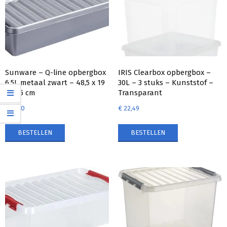
Sunware – Q-line opbergbox
IRIS Clearbox opbergbox –
6,5L metaal zwart – 48,5 x 19
30L – 3 stuks – Kunststof –
x 10,5 cm
Transparant
€
10,10
€
22,49
BESTELLEN
BESTELLEN