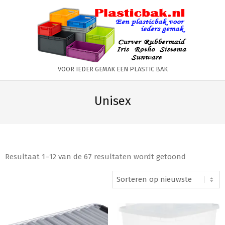
Skip
to
content
PLASTICBAK.NL
VOOR IEDER GEMAK EEN PLASTIC BAK
Primary
Secondary
Navigation
Navigation
Unisex
Menu
Menu
Resultaat 1–12 van de 67 resultaten wordt getoond