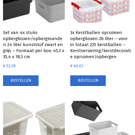
Set van 4x stuks
3x Kerstballen opruimen
opbergboxen/opbergmande
opbergboxen 26 liter – voor
n 24 liter kunststof zwart en
in totaal 225 kerstballen –
grijs – Formaat per box: 45,3 x
Kerstversiering/kerstdecorati
35,4 x 18,3 cm
e opruimen/opbergen
€
52,05
€
60,02
BESTELLEN
BESTELLEN