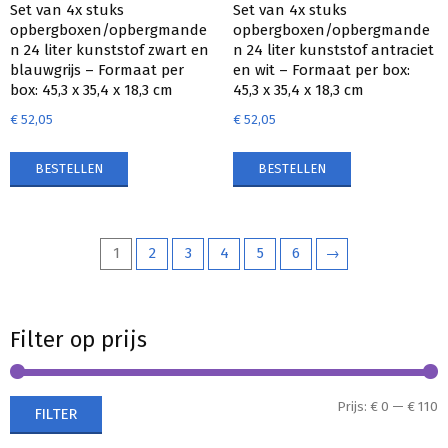
Set van 4x stuks
Set van 4x stuks
opbergboxen/opbergmande
opbergboxen/opbergmande
n 24 liter kunststof zwart en
n 24 liter kunststof antraciet
blauwgrijs – Formaat per
en wit – Formaat per box:
box: 45,3 x 35,4 x 18,3 cm
45,3 x 35,4 x 18,3 cm
€
52,05
€
52,05
BESTELLEN
BESTELLEN
1
2
3
4
5
6
→
Filter op prijs
M
M
Prijs:
€ 0
—
€ 110
FILTER
p
p