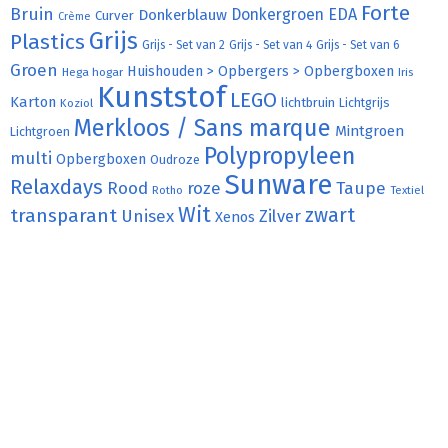
Forte
Bruin
Donkergroen
EDA
Donkerblauw
Curver
Crème
Grijs
Plastics
Grijs - Set van 2
Grijs - Set van 4
Grijs - Set van 6
Groen
Huishouden > Opbergers > Opbergboxen
Hega hogar
Iris
Kunststof
LEGO
Karton
lichtbruin
Lichtgrijs
Koziol
Merkloos / Sans marque
Mintgroen
Lichtgroen
Polypropyleen
multi
Opbergboxen
Oudroze
Sunware
Relaxdays
Rood
roze
Taupe
Rotho
Textiel
Wit
transparant
zwart
Unisex
Zilver
Xenos