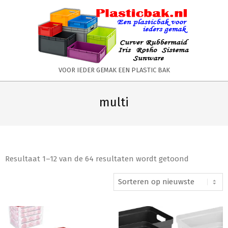
Skip
to
content
PLASTICBAK.NL
VOOR IEDER GEMAK EEN PLASTIC BAK
Primary
Secondary
Navigation
Navigation
multi
Menu
Menu
Resultaat 1–12 van de 64 resultaten wordt getoond