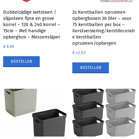
Dubbelzijdige wetsteen /
2x Kerstballen opruimen
slijpsteen fijne en grove
opbergboxen 26 liter – voor
korrel – 120 & 240 korrel –
75 kerstballen per box –
15cm – Met handige
Kerstversiering/kerstdecorati
opbergbox – Messenslijper
e kerstballen
opruimen/opbergen
€
9,68
€
42,03
BESTELLEN
BESTELLEN