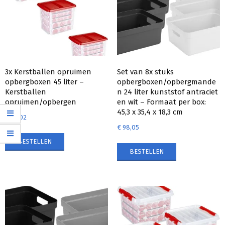
3x Kerstballen opruimen
Set van 8x stuks
opbergboxen 45 liter –
opbergboxen/opbergmande
Kerstballen
n 24 liter kunststof antraciet
opruimen/opbergen
en wit – Formaat per box:
45,3 x 35,4 x 18,3 cm
€
63,02
€
98,05
BESTELLEN
BESTELLEN