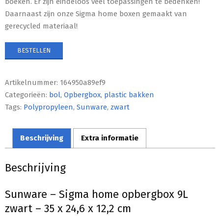
boeken. Er zijn eindeloos veel toepassingen te bedenken!
Daarnaast zijn onze Sigma home boxen gemaakt van
gerecycled materiaal!
BESTELLEN
Artikelnummer:
164950a89ef9
Categorieën:
bol
,
Opbergbox
,
plastic bakken
Tags:
Polypropyleen
,
Sunware
,
zwart
Beschrijving
Extra informatie
Beschrijving
Sunware – Sigma home opbergbox 9L
zwart – 35 x 24,6 x 12,2 cm