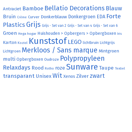
Bellatio Decorations
Bamboe
Blauw
Antraciet
Forte
Bruin
Donkergroen
EDA
Donkerblauw
Curver
Crème
Grijs
Plastics
Grijs - Set van 2
Grijs - Set van 4
Grijs - Set van 6
Groen
Huishouden > Opbergers > Opbergboxen
Hega hogar
Iris
Kunststof
LEGO
Karton
lichtbruin
Lichtgrijs
Koziol
Merkloos / Sans marque
Mintgroen
Lichtgroen
Polypropyleen
multi
Opbergboxen
Oudroze
Sunware
Relaxdays
Rood
roze
Taupe
Rotho
Textiel
Wit
transparant
zwart
Unisex
Zilver
Xenos