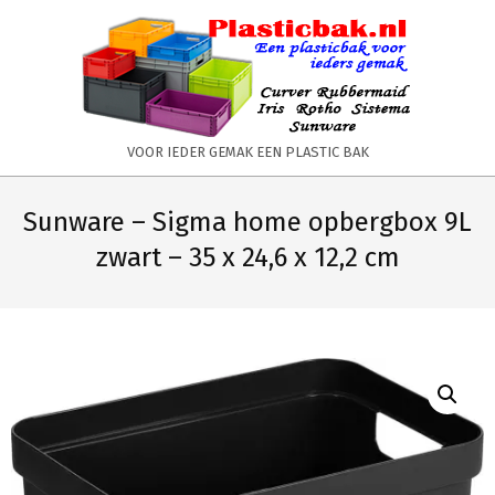
Skip
to
content
PLASTICBAK.NL
VOOR IEDER GEMAK EEN PLASTIC BAK
Primary
Secondary
Navigation
Navigation
Sunware – Sigma home opbergbox 9L
Menu
Menu
zwart – 35 x 24,6 x 12,2 cm