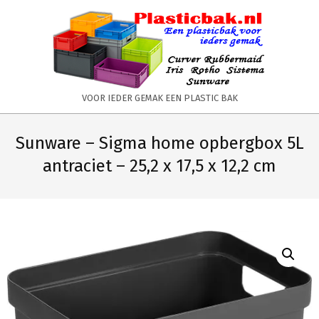
Skip
to
content
PLASTICBAK.NL
VOOR IEDER GEMAK EEN PLASTIC BAK
Primary
Secondary
Navigation
Navigation
Sunware – Sigma home opbergbox 5L
Menu
Menu
antraciet – 25,2 x 17,5 x 12,2 cm