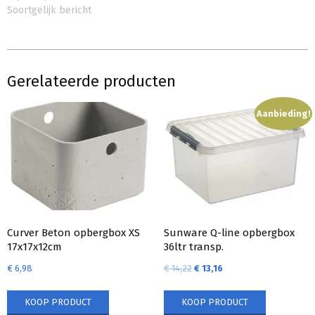
Soortgelijk bericht
Gerelateerde producten
Aanbieding!
Curver Beton opbergbox XS
Sunware Q-line opbergbox
17x17x12cm
36ltr transp.
€
6,98
€
14,22
€
13,16
KOOP PRODUCT
KOOP PRODUCT