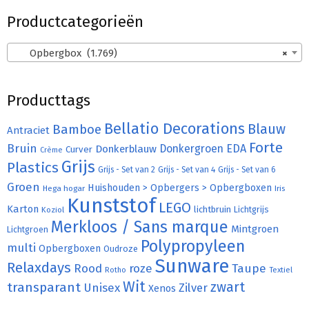
Productcategorieën
Opbergbox (1.769)
×
Producttags
Bellatio Decorations
Bamboe
Blauw
Antraciet
Forte
Bruin
Donkergroen
EDA
Donkerblauw
Curver
Crème
Grijs
Plastics
Grijs - Set van 2
Grijs - Set van 4
Grijs - Set van 6
Groen
Huishouden > Opbergers > Opbergboxen
Hega hogar
Iris
Kunststof
LEGO
Karton
lichtbruin
Lichtgrijs
Koziol
Merkloos / Sans marque
Mintgroen
Lichtgroen
Polypropyleen
multi
Opbergboxen
Oudroze
Sunware
Relaxdays
Rood
roze
Taupe
Rotho
Textiel
Wit
transparant
zwart
Unisex
Zilver
Xenos