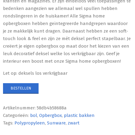
kranten en magazines. Er zijn eindeloos veel toepassingen te
bedenken aangezien we allemaal wel spullen hebben
rondslingeren in de huiskamer! Alle Sigma home
opbergboxen hebben geïntegreerde handgrepen waardoor
je ze makkelijk kunt dragen. Daarnaast hebben ze een soft-
touch look & feel en zijn ze mét deksel perfect stapelbaar. Je
creëert je eigen opbergbox op maat door het kiezen van een
leuk decoratief deksel welke los verkrijgbaar zijn. Geef je
interieur een boost met onze Sigma home opbergboxen!
Let op: deksels los verkrijgbaar
BESTELLEN
Artikelnummer:
58db4b58688a
Categorieën:
bol
,
Opbergbox
,
plastic bakken
Tags:
Polypropyleen
,
Sunware
,
zwart