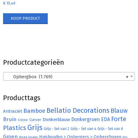
€
15,49
KOOP PRODUCT
Productcategorieën
Opbergbox (1.769)
×
Producttags
Bellatio Decorations
Bamboe
Blauw
Antraciet
Forte
Bruin
Donkergroen
EDA
Donkerblauw
Curver
Crème
Grijs
Plastics
Grijs - Set van 2
Grijs - Set van 4
Grijs - Set van 6
Groen
Huishouden > Opbergers > Opbergboxen
Hega hogar
Iris