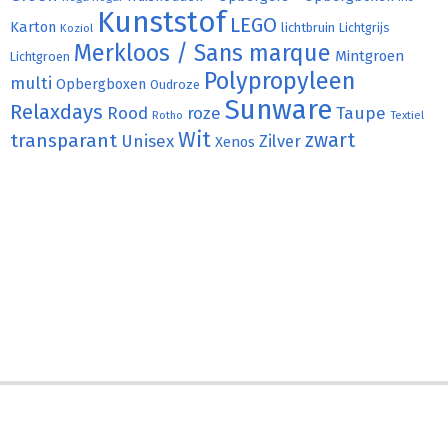
Kunststof
LEGO
Karton
lichtbruin
Lichtgrijs
Koziol
Merkloos / Sans marque
Mintgroen
Lichtgroen
Polypropyleen
multi
Opbergboxen
Oudroze
Sunware
Relaxdays
Rood
roze
Taupe
Rotho
Textiel
Wit
transparant
zwart
Unisex
Zilver
Xenos