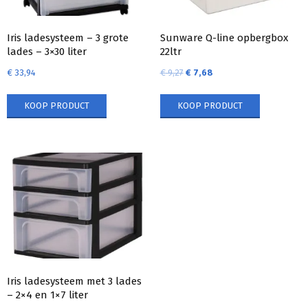
Iris ladesysteem – 3 grote
Sunware Q-line opbergbox
lades – 3×30 liter
22ltr
€
33,94
€
9,27
€
7,68
KOOP PRODUCT
KOOP PRODUCT
Iris ladesysteem met 3 lades
– 2×4 en 1×7 liter