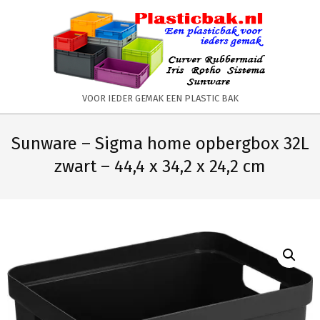
Skip
to
content
PLASTICBAK.NL
VOOR IEDER GEMAK EEN PLASTIC BAK
Primary
Secondary
Navigation
Navigation
Sunware – Sigma home opbergbox 32L
Menu
Menu
zwart – 44,4 x 34,2 x 24,2 cm