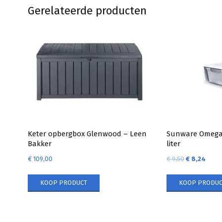
Gerelateerde producten
Keter opbergbox Glenwood – Leen
Sunware Omega 
Bakker
liter
€
109,00
€
9,50
€
8,24
KOOP PRODUCT
KOOP PRODUC