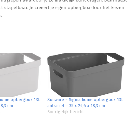
ndgrepen waardoor je ze makkelijk kunt dragen. Daarnaast
ct stapelbaar. Je creëert je eigen opbergbox door het kiezen
.
home opbergbox 13L
Sunware – Sigma home opbergbox 13L
 18,3 cm
antraciet – 35 x 24,6 x 18,3 cm
t
Soortgelijk bericht