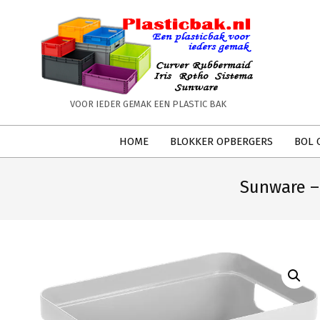
Skip
to
content
PLASTICBAK.NL
VOOR IEDER GEMAK EEN PLASTIC BAK
Secondary
HOME
BLOKKER OPBERGERS
BOL 
Navigation
Menu
Sunware – 