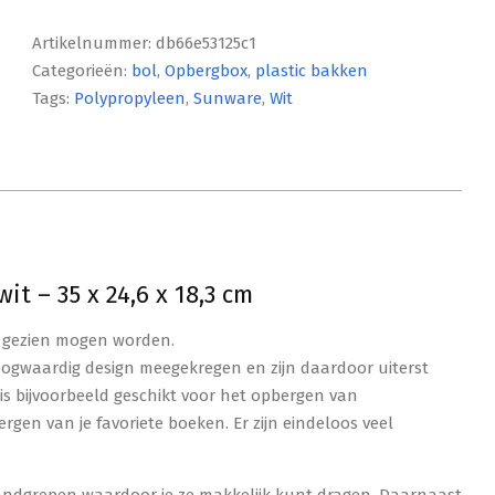
Artikelnummer:
db66e53125c1
Categorieën:
bol
,
Opbergbox
,
plastic bakken
Tags:
Polypropyleen
,
Sunware
,
Wit
t – 35 x 24,6 x 18,3 cm
e gezien mogen worden.
waardig design meegekregen en zijn daardoor uiterst
is bijvoorbeeld geschikt voor het opbergen van
rgen van je favoriete boeken. Er zijn eindeloos veel