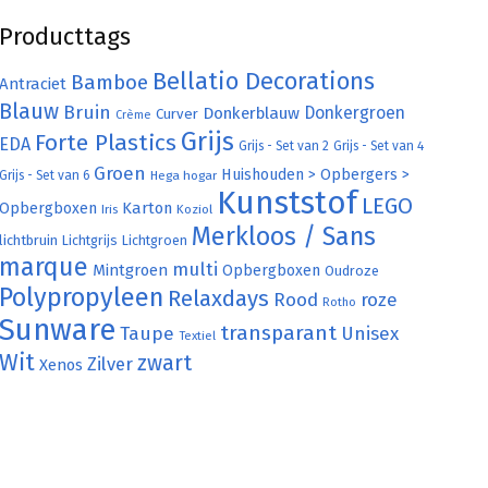
Producttags
Bellatio Decorations
Bamboe
Antraciet
Blauw
Bruin
Donkergroen
Donkerblauw
Curver
Crème
Grijs
Forte Plastics
EDA
Grijs - Set van 2
Grijs - Set van 4
Groen
Huishouden > Opbergers >
Grijs - Set van 6
Hega hogar
Kunststof
LEGO
Karton
Opbergboxen
Iris
Koziol
Merkloos / Sans
lichtbruin
Lichtgrijs
Lichtgroen
marque
multi
Mintgroen
Opbergboxen
Oudroze
Polypropyleen
Relaxdays
Rood
roze
Rotho
Sunware
transparant
Taupe
Unisex
Textiel
Wit
zwart
Zilver
Xenos