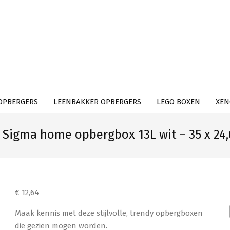
Primary
Navigation
Menu
OPBERGERS
LEENBAKKER OPBERGERS
LEGO BOXEN
XEN
Sigma home opbergbox 13L wit – 35 x 24,6
€
12,64
Maak kennis met deze stijlvolle, trendy opbergboxen
die gezien mogen worden.