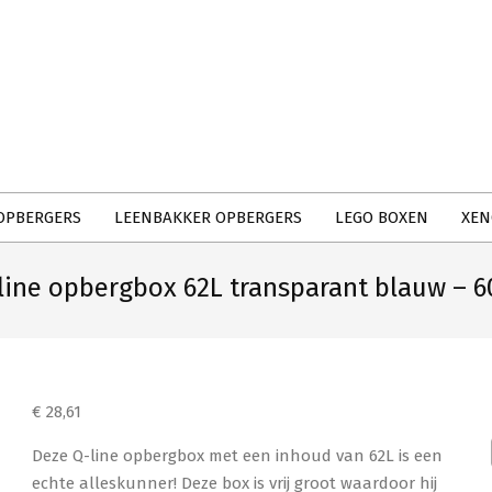
Primary
Navigation
Menu
OPBERGERS
LEENBAKKER OPBERGERS
LEGO BOXEN
XEN
line opbergbox 62L transparant blauw – 60
€
28,61
Deze Q-line opbergbox met een inhoud van 62L is een
echte alleskunner! Deze box is vrij groot waardoor hij