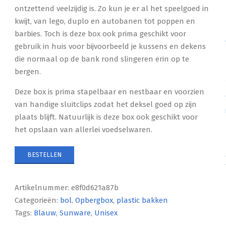
ontzettend veelzijdig is. Zo kun je er al het speelgoed in
kwijt, van lego, duplo en autobanen tot poppen en
barbies. Toch is deze box ook prima geschikt voor
gebruik in huis voor bijvoorbeeld je kussens en dekens
die normaal op de bank rond slingeren erin op te
bergen.
Deze box is prima stapelbaar en nestbaar en voorzien
van handige sluitclips zodat het deksel goed op zijn
plaats blijft. Natuurlijk is deze box ook geschikt voor
het opslaan van allerlei voedselwaren.
BESTELLEN
Artikelnummer:
e8f0d621a87b
Categorieën:
bol
,
Opbergbox
,
plastic bakken
Tags:
Blauw
,
Sunware
,
Unisex