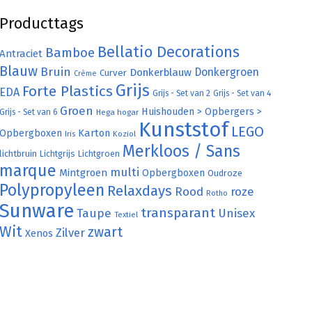
Producttags
Bellatio Decorations
Bamboe
Antraciet
Blauw
Bruin
Donkergroen
Donkerblauw
Curver
Crème
Grijs
Forte Plastics
EDA
Grijs - Set van 2
Grijs - Set van 4
Groen
Huishouden > Opbergers >
Grijs - Set van 6
Hega hogar
Kunststof
LEGO
Karton
Opbergboxen
Iris
Koziol
Merkloos / Sans
lichtbruin
Lichtgrijs
Lichtgroen
marque
multi
Mintgroen
Opbergboxen
Oudroze
Polypropyleen
Relaxdays
Rood
roze
Rotho
Sunware
transparant
Taupe
Unisex
Textiel
Wit
zwart
Zilver
Xenos