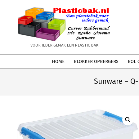
Skip
to
content
PLASTICBAK.NL
VOOR IEDER GEMAK EEN PLASTIC BAK
Secondary
HOME
BLOKKER OPBERGERS
BOL 
Navigation
Menu
Sunware – Q-