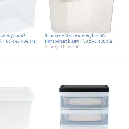
 opbergbox 62L
Sunware – Q-line opbergbox 52L
l – 60 x 40 x 34 cm
transparant blauw – 50 x 40 x 38 cm
t
Soortgelijk bericht