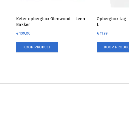
Keter opbergbox Glenwood – Leen
Opbergbox tag –
Bakker
L
€
109,00
€
11,99
KOOP PRODUCT
KOOP PRODUC