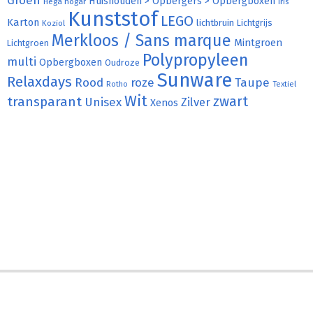
Groen
Huishouden > Opbergers > Opbergboxen
Hega hogar
Iris
Kunststof
LEGO
Karton
lichtbruin
Lichtgrijs
Koziol
Merkloos / Sans marque
Mintgroen
Lichtgroen
Polypropyleen
multi
Opbergboxen
Oudroze
Sunware
Relaxdays
Rood
roze
Taupe
Rotho
Textiel
Wit
transparant
zwart
Unisex
Zilver
Xenos