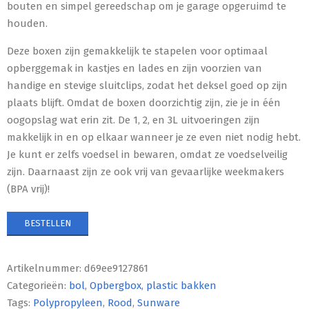
bouten en simpel gereedschap om je garage opgeruimd te
houden.
Deze boxen zijn gemakkelijk te stapelen voor optimaal
opberggemak in kastjes en lades en zijn voorzien van
handige en stevige sluitclips, zodat het deksel goed op zijn
plaats blijft. Omdat de boxen doorzichtig zijn, zie je in één
oogopslag wat erin zit. De 1, 2, en 3L uitvoeringen zijn
makkelijk in en op elkaar wanneer je ze even niet nodig hebt.
Je kunt er zelfs voedsel in bewaren, omdat ze voedselveilig
zijn. Daarnaast zijn ze ook vrij van gevaarlijke weekmakers
(BPA vrij)!
BESTELLEN
Artikelnummer:
d69ee9127861
Categorieën:
bol
,
Opbergbox
,
plastic bakken
Tags:
Polypropyleen
,
Rood
,
Sunware