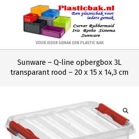
Skip
to
content
PLASTICBAK.NL
VOOR IEDER GEMAK EEN PLASTIC BAK
Primary
Secondary
Navigation
Navigation
Sunware – Q-line opbergbox 3L
Menu
Menu
transparant rood – 20 x 15 x 14,3 cm