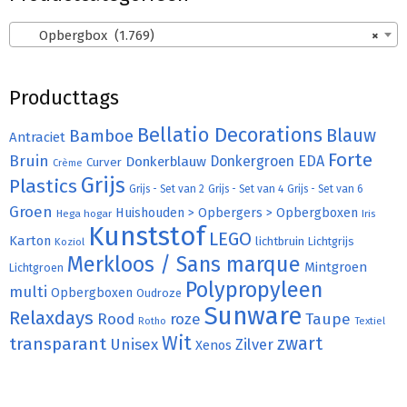
Opbergbox (1.769)
×
Producttags
Bellatio Decorations
Bamboe
Blauw
Antraciet
Forte
Bruin
Donkergroen
EDA
Donkerblauw
Curver
Crème
Grijs
Plastics
Grijs - Set van 2
Grijs - Set van 4
Grijs - Set van 6
Groen
Huishouden > Opbergers > Opbergboxen
Hega hogar
Iris
Kunststof
LEGO
Karton
lichtbruin
Lichtgrijs
Koziol
Merkloos / Sans marque
Mintgroen
Lichtgroen
Polypropyleen
multi
Opbergboxen
Oudroze
Sunware
Relaxdays
Rood
roze
Taupe
Rotho
Textiel
Wit
transparant
zwart
Unisex
Zilver
Xenos