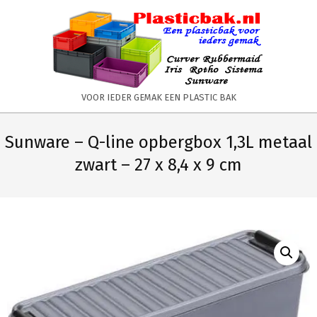
Skip
to
content
PLASTICBAK.NL
VOOR IEDER GEMAK EEN PLASTIC BAK
Primary
Secondary
Navigation
Navigation
Sunware – Q-line opbergbox 1,3L metaal
Menu
Menu
zwart – 27 x 8,4 x 9 cm