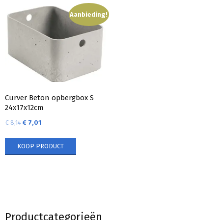
Aanbieding!
Curver Beton opbergbox S
24x17x12cm
€
8,14
€
7,01
KOOP PRODUCT
Productcategorieën