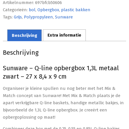
Artikelnummer:
697bfcb50606
Categorieën:
bol
,
Opbergbox
,
plastic bakken
Tags:
Grijs
,
Polypropyleen
,
Sunware
Beschrijving
Extra informatie
Beschrijving
Sunware – Q-line opbergbox 1,3L metaal
zwart – 27 x 8,4 x 9 cm
Organiseer je kleine spullen nu nog beter met het Mix &
Match concept van Sunware! Met Mix & Match plaats je de
apart verkrijgbare Q-line baskets, handige metallic bakjes, in
bijvoorbeeld de 1,3L Q-line opbergbox. Je creeërt een
opbergoplossing op maat!
Combineer deze box met de 0,25, 0,55 en 0,85L Q-line bakjes.