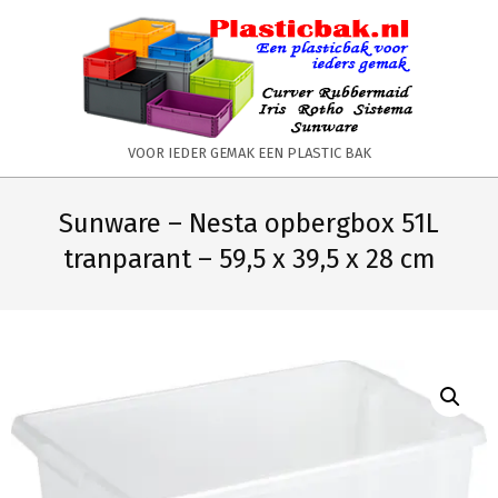
Skip
to
content
PLASTICBAK.NL
VOOR IEDER GEMAK EEN PLASTIC BAK
Primary
Secondary
Navigation
Navigation
Sunware – Nesta opbergbox 51L
Menu
Menu
tranparant – 59,5 x 39,5 x 28 cm