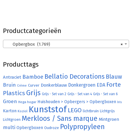
Productcategorieën
Opbergbox (1.769)
×
Producttags
Bellatio Decorations
Bamboe
Blauw
Antraciet
Forte
Bruin
Donkergroen
EDA
Donkerblauw
Curver
Crème
Grijs
Plastics
Grijs - Set van 2
Grijs - Set van 4
Grijs - Set van 6
Groen
Huishouden > Opbergers > Opbergboxen
Hega hogar
Iris
Kunststof
LEGO
Karton
lichtbruin
Lichtgrijs
Koziol
Merkloos / Sans marque
Mintgroen
Lichtgroen
Polypropyleen
multi
Opbergboxen
Oudroze