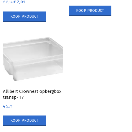
€
8,14
€
7,01
KOOP PRODUCT
KOOP PRODUCT
Allibert Crownest opbergbox
transp- 17
€
5,71
KOOP PRODUCT