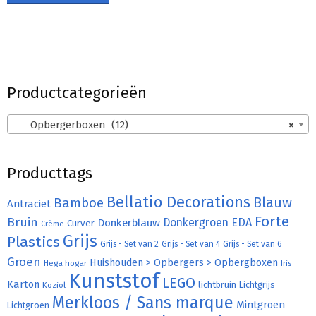
Productcategorieën
Opbergerboxen (12)
×
Producttags
Bellatio Decorations
Bamboe
Blauw
Antraciet
Forte
Bruin
Donkergroen
EDA
Donkerblauw
Curver
Crème
Grijs
Plastics
Grijs - Set van 2
Grijs - Set van 4
Grijs - Set van 6
Groen
Huishouden > Opbergers > Opbergboxen
Hega hogar
Iris
Kunststof
LEGO
Karton
lichtbruin
Lichtgrijs
Koziol
Merkloos / Sans marque
Mintgroen
Lichtgroen