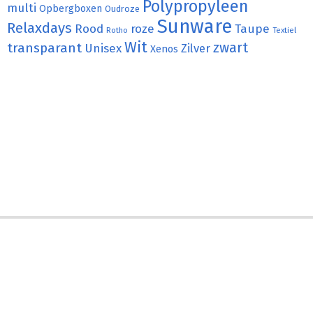
Polypropyleen
multi
Opbergboxen
Oudroze
Sunware
Relaxdays
Rood
roze
Taupe
Rotho
Textiel
Wit
transparant
zwart
Unisex
Zilver
Xenos