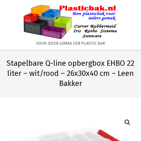
Skip
to
content
PLASTICBAK.NL
VOOR IEDER GEMAK EEN PLASTIC BAK
Primary
Secondary
Navigation
Navigation
Stapelbare Q-line opbergbox EHBO 22
Menu
Menu
liter – wit/rood – 26x30x40 cm – Leen
Bakker