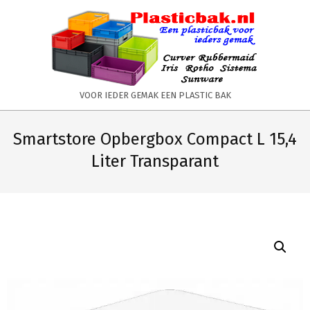
Skip
to
content
PLASTICBAK.NL
VOOR IEDER GEMAK EEN PLASTIC BAK
Primary
Secondary
Navigation
Navigation
Smartstore Opbergbox Compact L 15,4
Menu
Menu
Liter Transparant