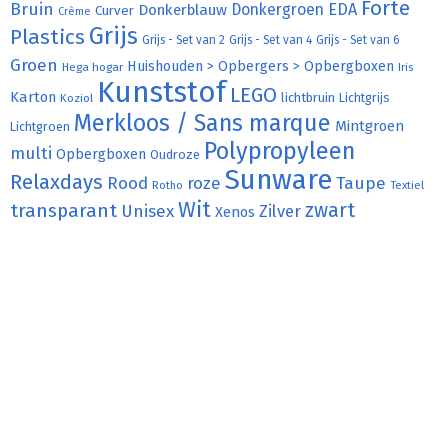
Forte
Bruin
Donkergroen
EDA
Donkerblauw
Curver
Crème
Grijs
Plastics
Grijs - Set van 2
Grijs - Set van 4
Grijs - Set van 6
Groen
Huishouden > Opbergers > Opbergboxen
Hega hogar
Iris
Kunststof
LEGO
Karton
lichtbruin
Lichtgrijs
Koziol
Merkloos / Sans marque
Mintgroen
Lichtgroen
Polypropyleen
multi
Opbergboxen
Oudroze
Sunware
Relaxdays
Rood
roze
Taupe
Rotho
Textiel
Wit
transparant
zwart
Unisex
Zilver
Xenos