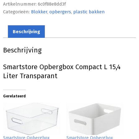
Artikelnummer:
6c0f88e8dd3f
Categorieën:
Blokker
,
opbergers
,
plastic bakken
Beschrijving
Beschrijving
Smartstore Opbergbox Compact L 15,4
Liter Transparant
Gerelateerd
Smartstore Opbergbox
Smartstore Opbergbox