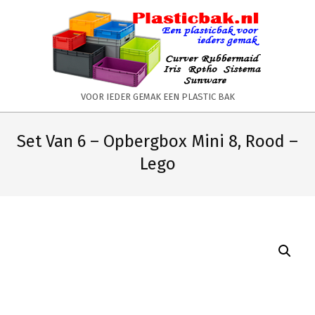
Skip
to
content
PLASTICBAK.NL
VOOR IEDER GEMAK EEN PLASTIC BAK
Primary
Secondary
Navigation
Navigation
Set Van 6 – Opbergbox Mini 8, Rood –
Menu
Menu
Lego