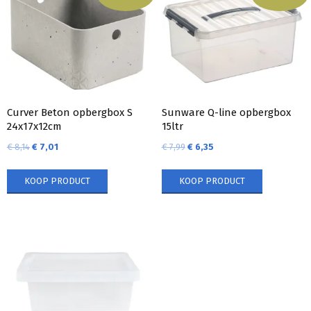
Curver Beton opbergbox S
Sunware Q-line opbergbox
24x17x12cm
15ltr
€
8,14
€
7,01
€
7,99
€
6,35
KOOP PRODUCT
KOOP PRODUCT