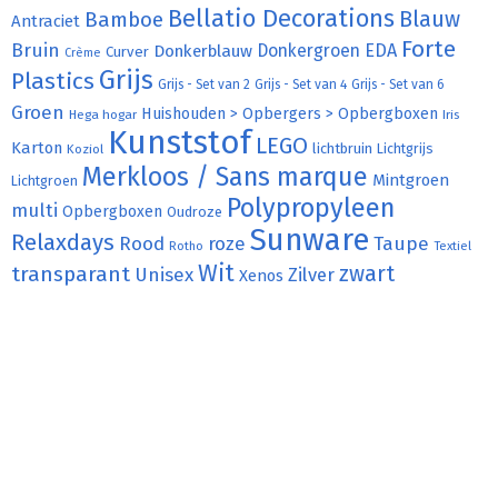
Bellatio Decorations
Bamboe
Blauw
Antraciet
Forte
Bruin
Donkergroen
EDA
Donkerblauw
Curver
Crème
Grijs
Plastics
Grijs - Set van 2
Grijs - Set van 4
Grijs - Set van 6
Groen
Huishouden > Opbergers > Opbergboxen
Hega hogar
Iris
Kunststof
LEGO
Karton
lichtbruin
Lichtgrijs
Koziol
Merkloos / Sans marque
Mintgroen
Lichtgroen
Polypropyleen
multi
Opbergboxen
Oudroze
Sunware
Relaxdays
Rood
roze
Taupe
Rotho
Textiel
Wit
transparant
zwart
Unisex
Zilver
Xenos