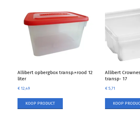
Allibert opbergbox transp.+rood 12
Allibert Crowne
liter
transp- 17
€
12,49
€
5,71
KOOP PRODUCT
KOOP PRODUC