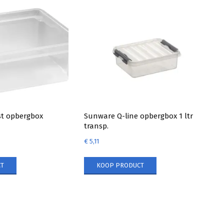
st opbergbox
Sunware Q-line opbergbox 1 ltr
transp.
€
5,11
T
KOOP PRODUCT