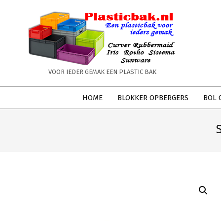
Skip
to
content
PLASTICBAK.NL
VOOR IEDER GEMAK EEN PLASTIC BAK
Secondary
HOME
BLOKKER OPBERGERS
BOL 
Navigation
Menu