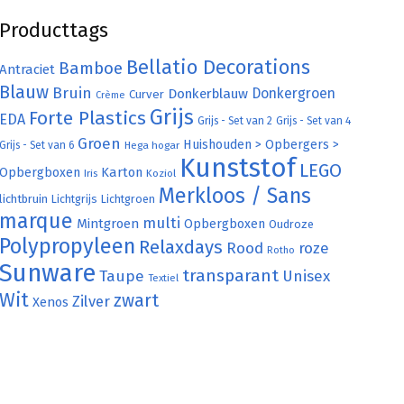
Producttags
Bellatio Decorations
Bamboe
Antraciet
Blauw
Bruin
Donkergroen
Donkerblauw
Curver
Crème
Grijs
Forte Plastics
EDA
Grijs - Set van 2
Grijs - Set van 4
Groen
Huishouden > Opbergers >
Grijs - Set van 6
Hega hogar
Kunststof
LEGO
Karton
Opbergboxen
Iris
Koziol
Merkloos / Sans
lichtbruin
Lichtgrijs
Lichtgroen
marque
multi
Mintgroen
Opbergboxen
Oudroze
Polypropyleen
Relaxdays
Rood
roze
Rotho
Sunware
transparant
Taupe
Unisex
Textiel
Wit
zwart
Zilver
Xenos