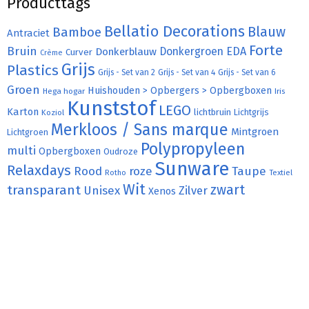
Producttags
Bellatio Decorations
Bamboe
Blauw
Antraciet
Forte
Bruin
Donkergroen
EDA
Donkerblauw
Curver
Crème
Grijs
Plastics
Grijs - Set van 2
Grijs - Set van 4
Grijs - Set van 6
Groen
Huishouden > Opbergers > Opbergboxen
Hega hogar
Iris
Kunststof
LEGO
Karton
lichtbruin
Lichtgrijs
Koziol
Merkloos / Sans marque
Mintgroen
Lichtgroen
Polypropyleen
multi
Opbergboxen
Oudroze
Sunware
Relaxdays
Rood
roze
Taupe
Rotho
Textiel
Wit
transparant
zwart
Unisex
Zilver
Xenos