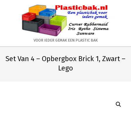
Skip
to
content
PLASTICBAK.NL
VOOR IEDER GEMAK EEN PLASTIC BAK
Primary
Secondary
Navigation
Navigation
Set Van 4 – Opbergbox Brick 1, Zwart –
Menu
Menu
Lego