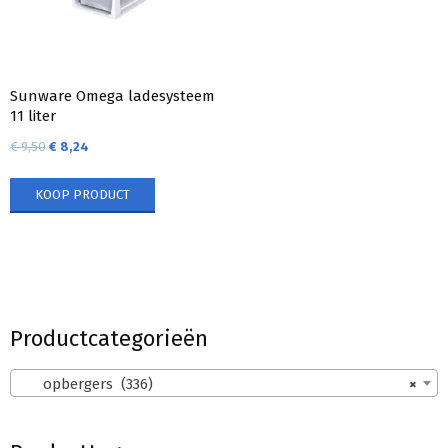
Sunware Omega ladesysteem
11 liter
€
9,50
€
8,24
KOOP PRODUCT
Productcategorieën
opbergers (336)
×