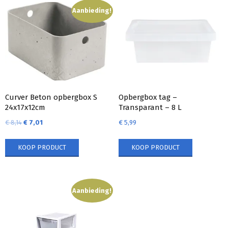
Aanbieding!
Curver Beton opbergbox S
Opbergbox tag –
24x17x12cm
Transparant – 8 L
€
8,14
€
7,01
€
5,99
KOOP PRODUCT
KOOP PRODUCT
Aanbieding!