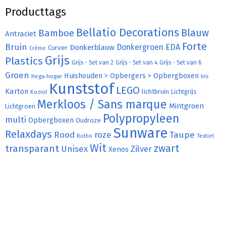
Producttags
Bellatio Decorations
Bamboe
Blauw
Antraciet
Forte
Bruin
Donkergroen
EDA
Donkerblauw
Curver
Crème
Grijs
Plastics
Grijs - Set van 2
Grijs - Set van 4
Grijs - Set van 6
Groen
Huishouden > Opbergers > Opbergboxen
Hega hogar
Iris
Kunststof
LEGO
Karton
lichtbruin
Lichtgrijs
Koziol
Merkloos / Sans marque
Mintgroen
Lichtgroen
Polypropyleen
multi
Opbergboxen
Oudroze
Sunware
Relaxdays
Rood
roze
Taupe
Rotho
Textiel
Wit
transparant
zwart
Unisex
Zilver
Xenos