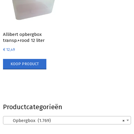
Allibert opbergbox
transp.+rood 12 liter
€
12,49
KOOP PRODUCT
Productcategorieën
Opbergbox (1.769)
×