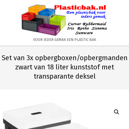
Skip
to
content
PLASTICBAK.NL
VOOR IEDER GEMAK EEN PLASTIC BAK
Primary
Secondary
Navigation
Navigation
Set van 3x opbergboxen/opbergmanden
Menu
Menu
zwart van 18 liter kunststof met
transparante deksel