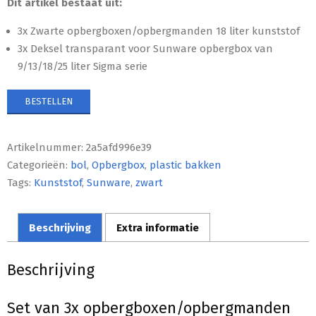
Dit artikel bestaat uit:
3x Zwarte opbergboxen/opbergmanden 18 liter kunststof
3x Deksel transparant voor Sunware opbergbox van
9/13/18/25 liter Sigma serie
BESTELLEN
Artikelnummer:
2a5afd996e39
Categorieën:
bol
,
Opbergbox
,
plastic bakken
Tags:
Kunststof
,
Sunware
,
zwart
Beschrijving
Extra informatie
Beschrijving
Set van 3x opbergboxen/opbergmanden