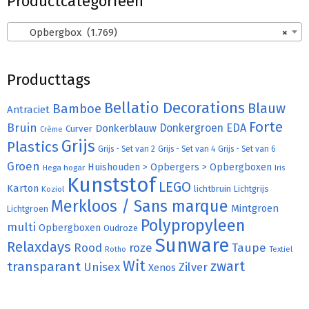
Productcategorieën
Opbergbox (1.769)
×
Producttags
Bellatio Decorations
Bamboe
Blauw
Antraciet
Forte
Bruin
Donkergroen
EDA
Donkerblauw
Curver
Crème
Grijs
Plastics
Grijs - Set van 2
Grijs - Set van 4
Grijs - Set van 6
Groen
Huishouden > Opbergers > Opbergboxen
Hega hogar
Iris
Kunststof
LEGO
Karton
lichtbruin
Lichtgrijs
Koziol
Merkloos / Sans marque
Mintgroen
Lichtgroen
Polypropyleen
multi
Opbergboxen
Oudroze
Sunware
Relaxdays
Rood
roze
Taupe
Rotho
Textiel
Wit
transparant
zwart
Unisex
Zilver
Xenos