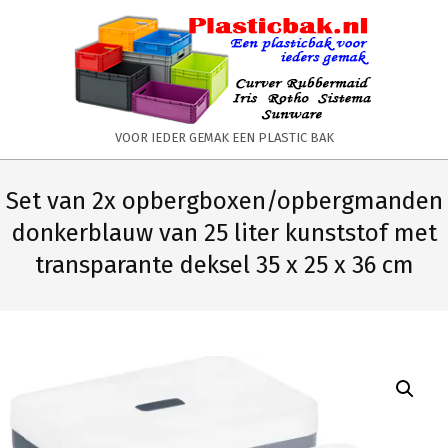
Skip
to
content
PLASTICBAK.NL
VOOR IEDER GEMAK EEN PLASTIC BAK
Primary
Secondary
Navigation
Navigation
Set van 2x opbergboxen/opbergmanden
Menu
Menu
donkerblauw van 25 liter kunststof met
transparante deksel 35 x 25 x 36 cm