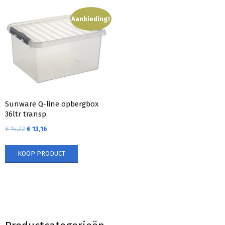
Aanbieding!
Sunware Q-line opbergbox
36ltr transp.
€
14,22
€
13,16
KOOP PRODUCT