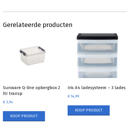
Gerelateerde producten
Sunware Q-line opbergbox 2
Iris A4 ladesysteem – 3 lades
ltr transp
€
14,99
€
3,94
KOOP PRODUCT
KOOP PRODUCT