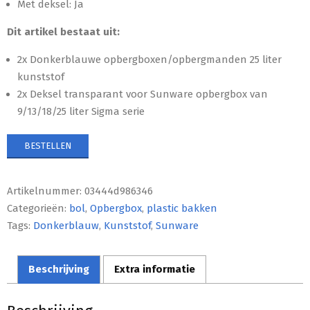
Met deksel: Ja
Dit artikel bestaat uit:
2x Donkerblauwe opbergboxen/opbergmanden 25 liter
kunststof
2x Deksel transparant voor Sunware opbergbox van
9/13/18/25 liter Sigma serie
BESTELLEN
Artikelnummer:
03444d986346
Categorieën:
bol
,
Opbergbox
,
plastic bakken
Tags:
Donkerblauw
,
Kunststof
,
Sunware
Beschrijving
Extra informatie