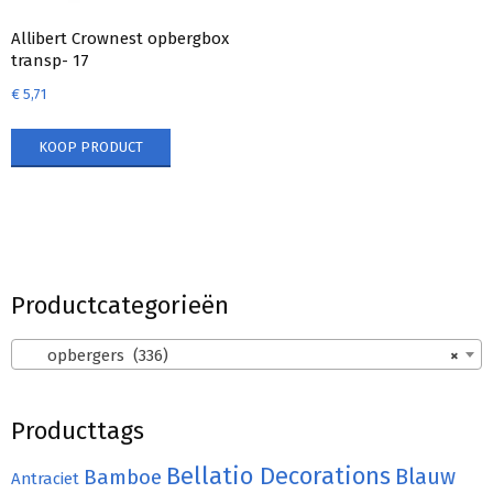
Allibert Crownest opbergbox
transp- 17
€
5,71
KOOP PRODUCT
Productcategorieën
opbergers (336)
×
Producttags
Bellatio Decorations
Bamboe
Blauw
Antraciet