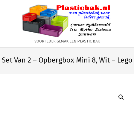
Skip
to
content
PLASTICBAK.NL
VOOR IEDER GEMAK EEN PLASTIC BAK
Primary
Secondary
Navigation
Navigation
Set Van 2 – Opbergbox Mini 8, Wit – Lego
Menu
Menu