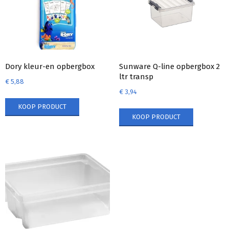
Dory kleur-en opbergbox
Sunware Q-line opbergbox 2
ltr transp
€
5,88
€
3,94
KOOP PRODUCT
KOOP PRODUCT