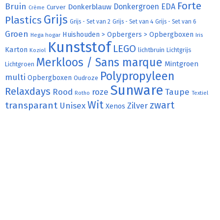
Forte
Bruin
Donkergroen
EDA
Donkerblauw
Curver
Crème
Grijs
Plastics
Grijs - Set van 2
Grijs - Set van 4
Grijs - Set van 6
Groen
Huishouden > Opbergers > Opbergboxen
Hega hogar
Iris
Kunststof
LEGO
Karton
lichtbruin
Lichtgrijs
Koziol
Merkloos / Sans marque
Mintgroen
Lichtgroen
Polypropyleen
multi
Opbergboxen
Oudroze
Sunware
Relaxdays
Rood
roze
Taupe
Rotho
Textiel
Wit
transparant
zwart
Unisex
Zilver
Xenos