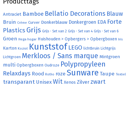
Producttags
Bellatio Decorations
Bamboe
Blauw
Antraciet
Forte
Bruin
Donkergroen
EDA
Donkerblauw
Curver
Crème
Grijs
Plastics
Grijs - Set van 2
Grijs - Set van 4
Grijs - Set van 6
Groen
Huishouden > Opbergers > Opbergboxen
Hega hogar
Iris
Kunststof
LEGO
Karton
lichtbruin
Lichtgrijs
Koziol
Merkloos / Sans marque
Mintgroen
Lichtgroen
Polypropyleen
multi
Opbergboxen
Oudroze
Sunware
Relaxdays
Rood
roze
Taupe
Rotho
Textiel
Wit
transparant
zwart
Unisex
Zilver
Xenos