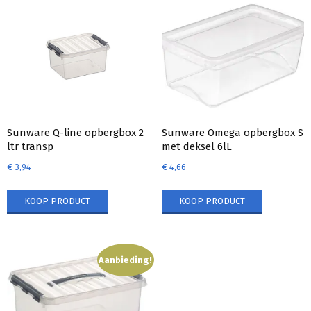
Sunware Q-line opbergbox 2
Sunware Omega opbergbox S
ltr transp
met deksel 6lL
€
3,94
€
4,66
KOOP PRODUCT
KOOP PRODUCT
Aanbieding!