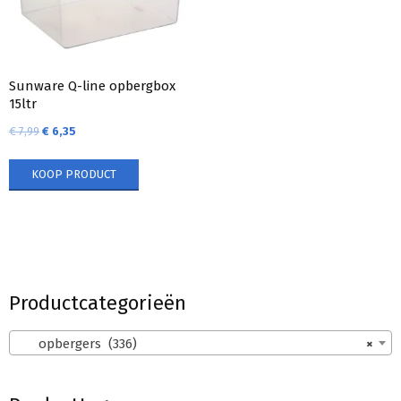
Sunware Q-line opbergbox
15ltr
€
7,99
€
6,35
KOOP PRODUCT
Productcategorieën
opbergers (336)
×