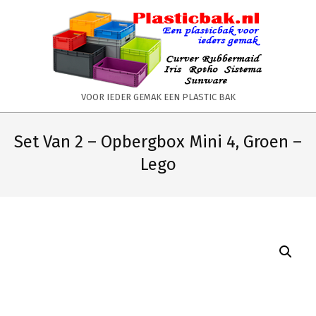
Skip
to
content
PLASTICBAK.NL
VOOR IEDER GEMAK EEN PLASTIC BAK
Primary
Secondary
Navigation
Navigation
Set Van 2 – Opbergbox Mini 4, Groen –
Menu
Menu
Lego