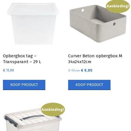
Aanbieding!
Opbergbox tag –
Curver Beton opbergbox M
Transparant – 29 L
34x24x12cm
€
11,99
€
10,44
€
9,95
KOOP PRODUCT
KOOP PRODUCT
Aanbieding!