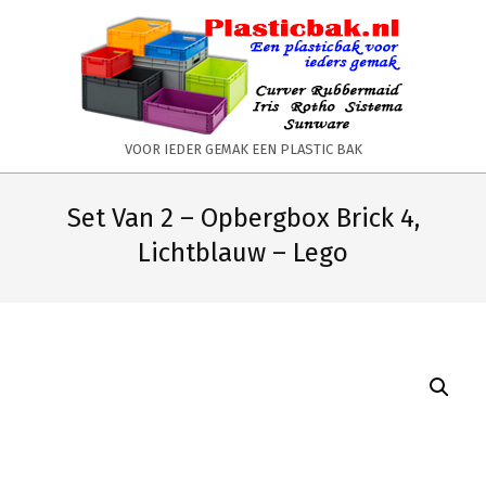
Skip
to
content
PLASTICBAK.NL
VOOR IEDER GEMAK EEN PLASTIC BAK
Primary
Secondary
Navigation
Navigation
Set Van 2 – Opbergbox Brick 4,
Menu
Menu
Lichtblauw – Lego