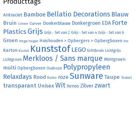
Producttags
Bellatio Decorations
Bamboe
Blauw
Antraciet
Forte
Bruin
Donkergroen
EDA
Donkerblauw
Curver
Crème
Grijs
Plastics
Grijs - Set van 2
Grijs - Set van 4
Grijs - Set van 6
Groen
Huishouden > Opbergers > Opbergboxen
Hega hogar
Iris
Kunststof
LEGO
Karton
lichtbruin
Lichtgrijs
Koziol
Merkloos / Sans marque
Mintgroen
Lichtgroen
Polypropyleen
multi
Opbergboxen
Oudroze
Sunware
Relaxdays
Rood
roze
Taupe
Rotho
Textiel
Wit
transparant
zwart
Unisex
Zilver
Xenos