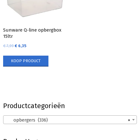
Sunware Q-line opbergbox
15ltr
€
7,99
€
6,35
KOOP PRODUCT
Productcategorieën
opbergers (336)
×