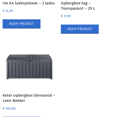
Iris A4 ladesysteem – 3 lades
Opbergbox tag –
Transparant – 29 L
€
14,99
€
11,99
KOOP PRODUCT
KOOP PRODUCT
Keter opbergbox Glenwood –
Leen Bakker
€
109,00