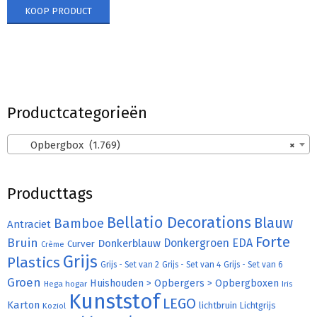
KOOP PRODUCT
Productcategorieën
Opbergbox (1.769)
×
Producttags
Bellatio Decorations
Bamboe
Blauw
Antraciet
Forte
Bruin
Donkergroen
EDA
Donkerblauw
Curver
Crème
Grijs
Plastics
Grijs - Set van 2
Grijs - Set van 4
Grijs - Set van 6
Groen
Huishouden > Opbergers > Opbergboxen
Hega hogar
Iris
Kunststof
LEGO
Karton
lichtbruin
Lichtgrijs
Koziol