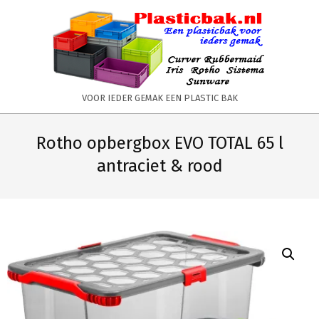
Skip
to
content
PLASTICBAK.NL
VOOR IEDER GEMAK EEN PLASTIC BAK
Primary
Secondary
Navigation
Navigation
Rotho opbergbox EVO TOTAL 65 l
Menu
Menu
antraciet & rood