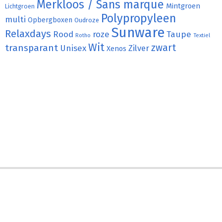
Merkloos / Sans marque
Mintgroen
Lichtgroen
Polypropyleen
multi
Opbergboxen
Oudroze
Sunware
Relaxdays
Rood
roze
Taupe
Rotho
Textiel
Wit
transparant
zwart
Unisex
Zilver
Xenos