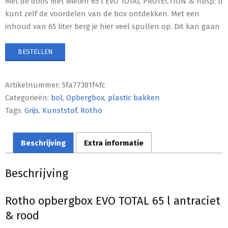
Met de doos met wielen 65 l EVO TOTAL PROTECTION & nbsp; u
kunt zelf de voordelen van de box ontdekken. Met een
inhoud van 65 liter berg je hier veel spullen op. Dit kan gaan
BESTELLEN
Artikelnummer:
5fa77381f4fc
Categorieën:
bol
,
Opbergbox
,
plastic bakken
Tags:
Grijs
,
Kunststof
,
Rotho
Beschrijving
Extra informatie
Beschrijving
Rotho opbergbox EVO TOTAL 65 l antraciet
& rood