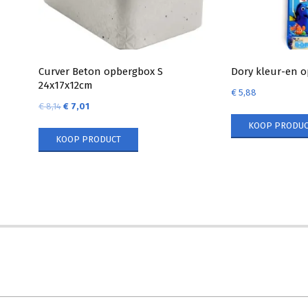
Curver Beton opbergbox S
Dory kleur-en 
24x17x12cm
€
5,88
€
8,14
€
7,01
KOOP PRODUC
KOOP PRODUCT