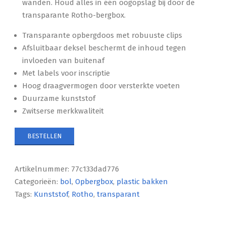
wanden. Houd alles in één oogopslag bij door de
transparante Rotho-bergbox.
Transparante opbergdoos met robuuste clips
Afsluitbaar deksel beschermt de inhoud tegen
invloeden van buitenaf
Met labels voor inscriptie
Hoog draagvermogen door versterkte voeten
Duurzame kunststof
Zwitserse merkkwaliteit
BESTELLEN
Artikelnummer:
77c133dad776
Categorieën:
bol
,
Opbergbox
,
plastic bakken
Tags:
Kunststof
,
Rotho
,
transparant