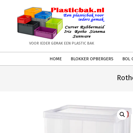
Skip
to
content
PLASTICBAK.NL
VOOR IEDER GEMAK EEN PLASTIC BAK
Secondary
HOME
BLOKKER OPBERGERS
BOL 
Navigation
Menu
Roth