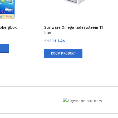
opbergbox
Sunware Omega ladesysteem 11
liter
€
9,50
€
8,24
T
KOOP PRODUCT