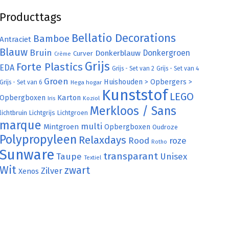
Producttags
Bellatio Decorations
Bamboe
Antraciet
Blauw
Bruin
Donkergroen
Donkerblauw
Curver
Crème
Grijs
Forte Plastics
EDA
Grijs - Set van 2
Grijs - Set van 4
Groen
Huishouden > Opbergers >
Grijs - Set van 6
Hega hogar
Kunststof
LEGO
Karton
Opbergboxen
Iris
Koziol
Merkloos / Sans
lichtbruin
Lichtgrijs
Lichtgroen
marque
multi
Mintgroen
Opbergboxen
Oudroze
Polypropyleen
Relaxdays
Rood
roze
Rotho
Sunware
transparant
Taupe
Unisex
Textiel
Wit
zwart
Zilver
Xenos