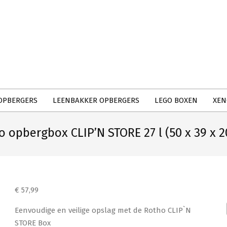
Primary
Navigation
Menu
OPBERGERS
LEENBAKKER OPBERGERS
LEGO BOXEN
XEN
o opbergbox CLIP’N STORE 27 l (50 x 39 x 2
€
57,99
Eenvoudige en veilige opslag met de Rotho CLIP`N
STORE Box