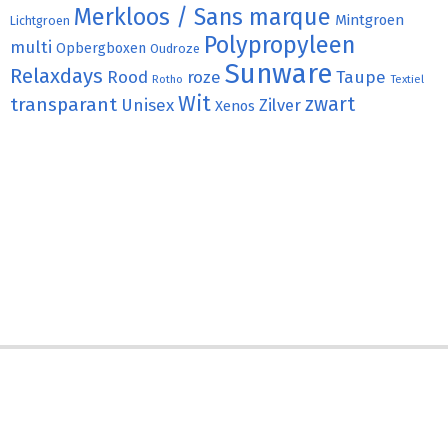
Merkloos / Sans marque
Mintgroen
Lichtgroen
Polypropyleen
multi
Opbergboxen
Oudroze
Sunware
Relaxdays
Rood
roze
Taupe
Rotho
Textiel
Wit
transparant
zwart
Unisex
Zilver
Xenos