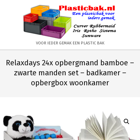
Skip
to
content
PLASTICBAK.NL
VOOR IEDER GEMAK EEN PLASTIC BAK
Primary
Secondary
Navigation
Navigation
Relaxdays 24x opbergmand bamboe –
Menu
Menu
zwarte manden set – badkamer –
opbergbox woonkamer