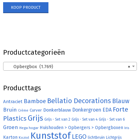
KOOP PRODUCT
Productcategorieën
Opbergbox (1.769)
×
Producttags
Bellatio Decorations
Bamboe
Blauw
Antraciet
Forte
Bruin
Donkergroen
EDA
Donkerblauw
Curver
Crème
Grijs
Plastics
Grijs - Set van 2
Grijs - Set van 4
Grijs - Set van 6
Groen
Huishouden > Opbergers > Opbergboxen
Hega hogar
Iris
Kunststof
LEGO
Karton
lichtbruin
Lichtgrijs
Koziol