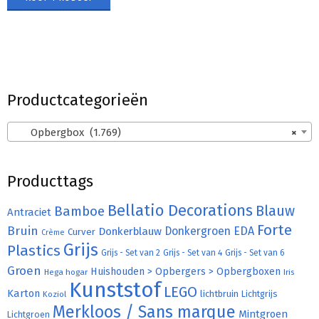
Productcategorieën
Opbergbox (1.769)
×
Producttags
Bellatio Decorations
Bamboe
Blauw
Antraciet
Forte
Bruin
Donkergroen
EDA
Donkerblauw
Curver
Crème
Grijs
Plastics
Grijs - Set van 2
Grijs - Set van 4
Grijs - Set van 6
Groen
Huishouden > Opbergers > Opbergboxen
Hega hogar
Iris
Kunststof
LEGO
Karton
lichtbruin
Lichtgrijs
Koziol
Merkloos / Sans marque
Mintgroen
Lichtgroen