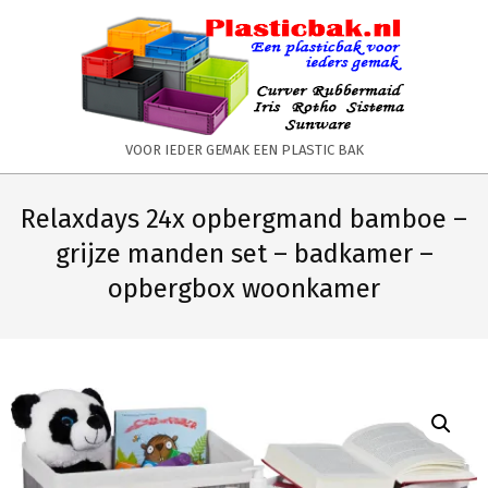
Skip
to
content
PLASTICBAK.NL
VOOR IEDER GEMAK EEN PLASTIC BAK
Primary
Secondary
Navigation
Navigation
Relaxdays 24x opbergmand bamboe –
Menu
Menu
grijze manden set – badkamer –
opbergbox woonkamer