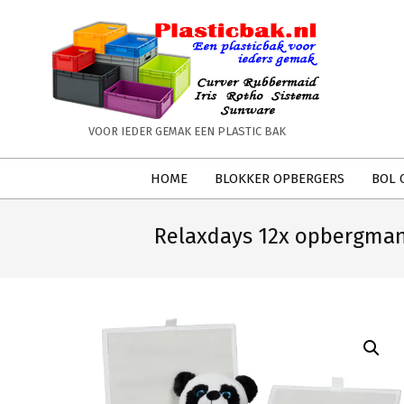
Skip
to
content
PLASTICBAK.NL
VOOR IEDER GEMAK EEN PLASTIC BAK
Secondary
HOME
BLOKKER OPBERGERS
BOL 
Navigation
Menu
Relaxdays 12x opbergman