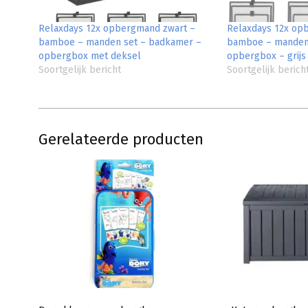
Relaxdays 12x opbergmand zwart –
Relaxdays 12x op
bamboe – manden set – badkamer –
bamboe – manden
opbergbox met deksel
opbergbox – grijs
Soortgelijk bericht
Soortgelijk berich
Gerelateerde producten