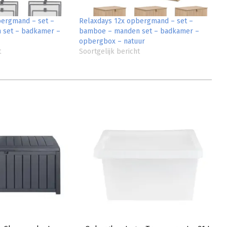
bergmand – set –
Relaxdays 12x opbergmand – set –
 set – badkamer –
bamboe – manden set – badkamer –
opbergbox – natuur
t
Soortgelijk bericht