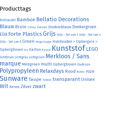
Producttags
Bellatio Decorations
Bamboe
Antraciet
Blauw
Bruin
Donkergroen
Donkerblauw
Curver
Crème
Grijs
Forte Plastics
EDA
Grijs - Set van 2
Grijs - Set van 4
Groen
Huishouden > Opbergers >
Grijs - Set van 6
Hega hogar
Kunststof
LEGO
Karton
Opbergboxen
Iris
Koziol
Merkloos / Sans
lichtbruin
Lichtgrijs
Lichtgroen
marque
multi
Mintgroen
Opbergboxen
Oudroze
Polypropyleen
Relaxdays
Rood
roze
Rotho
Sunware
transparant
Taupe
Unisex
Textiel
Wit
zwart
Zilver
Xenos