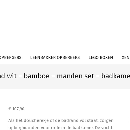
Primary
Navigation
Menu
OPBERGERS
LEENBAKKER OPBERGERS
LEGO BOXEN
XEN
d wit – bamboe – manden set – badkame
€
107,90
Als het doucherekje of de badrand vol staat, zorgen
opbergmanden voor orde in de badkamer. De vocht