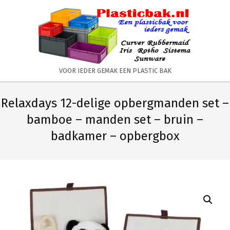
Skip
to
content
PLASTICBAK.NL
VOOR IEDER GEMAK EEN PLASTIC BAK
Primary
Secondary
Navigation
Navigation
Relaxdays 12-delige opbergmanden set –
Menu
Menu
bamboe – manden set – bruin –
badkamer – opbergbox