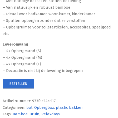
– Met handige deksel en stoffen bekleding
– Van natuurlijk en robuust bamboe
– Ideaal voor badkamer, woonkamer, kinderkamer
– Spullen opbergen zonder dat ze verstoffen
– Opbergruimte voor toiletartikelen, accessoires, speelgoed
etc.
Leveromvang
– 4x Opbergmand (S)
– 4x Opbergmand (M)
– 4x Opbergmand (L)
– Decoratie is niet bij de levering inbegrepen
BESTELLEN
Artikelnummer:
973fec24cd17
Categorieën:
bol
,
Opbergbox
,
plastic bakken
Tags:
Bamboe
,
Bruin
,
Relaxdays