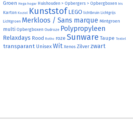
Groen
Huishouden > Opbergers > Opbergboxen
Hega hogar
Iris
Kunststof
LEGO
Karton
lichtbruin
Lichtgrijs
Koziol
Merkloos / Sans marque
Mintgroen
Lichtgroen
Polypropyleen
multi
Opbergboxen
Oudroze
Sunware
Relaxdays
Rood
roze
Taupe
Rotho
Textiel
Wit
transparant
zwart
Unisex
Zilver
Xenos