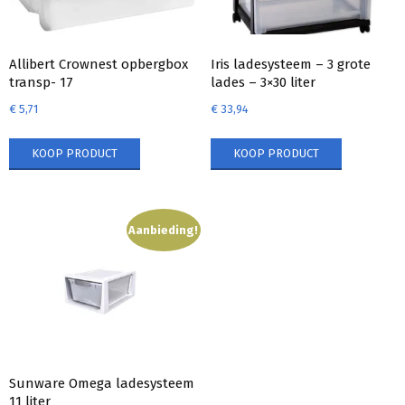
Allibert Crownest opbergbox
Iris ladesysteem – 3 grote
transp- 17
lades – 3×30 liter
€
5,71
€
33,94
KOOP PRODUCT
KOOP PRODUCT
Aanbieding!
Sunware Omega ladesysteem
11 liter