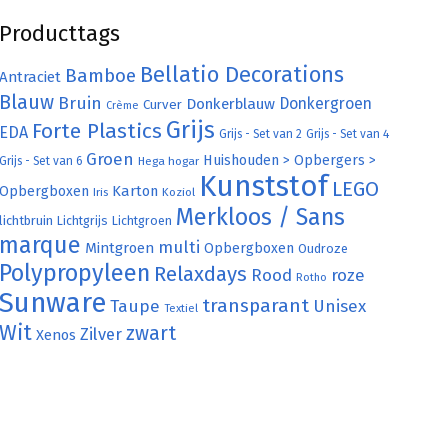
Producttags
Bellatio Decorations
Bamboe
Antraciet
Blauw
Bruin
Donkergroen
Donkerblauw
Curver
Crème
Grijs
Forte Plastics
EDA
Grijs - Set van 2
Grijs - Set van 4
Groen
Huishouden > Opbergers >
Grijs - Set van 6
Hega hogar
Kunststof
LEGO
Karton
Opbergboxen
Iris
Koziol
Merkloos / Sans
lichtbruin
Lichtgrijs
Lichtgroen
marque
multi
Mintgroen
Opbergboxen
Oudroze
Polypropyleen
Relaxdays
Rood
roze
Rotho
Sunware
transparant
Taupe
Unisex
Textiel
Wit
zwart
Zilver
Xenos