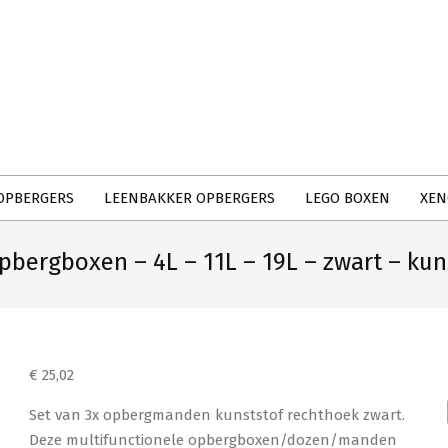
Primary
Navigation
Menu
OPBERGERS
LEENBAKKER OPBERGERS
LEGO BOXEN
XEN
rgboxen – 4L – 11L – 19L – zwart – kuns
€
25,02
Set van 3x opbergmanden kunststof rechthoek zwart.
Deze multifunctionele opbergboxen/dozen/manden