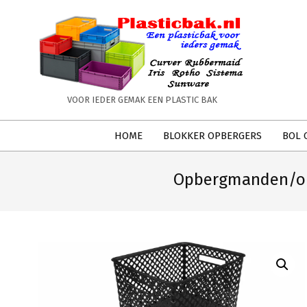
Skip
to
content
PLASTICBAK.NL
VOOR IEDER GEMAK EEN PLASTIC BAK
Secondary
HOME
BLOKKER OPBERGERS
BOL 
Navigation
Menu
Opbergmanden/opbe