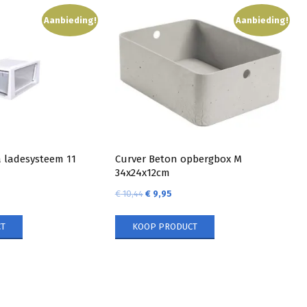
Aanbieding!
Aanbieding!
ladesysteem 11
Curver Beton opbergbox M
34x24x12cm
€
10,44
€
9,95
T
KOOP PRODUCT