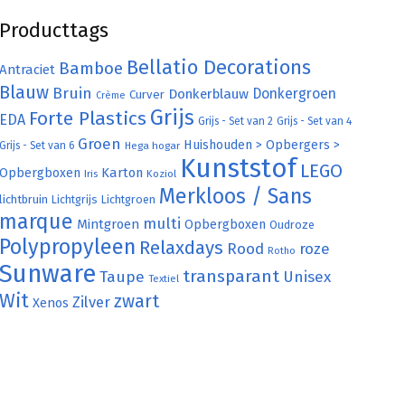
Producttags
Bellatio Decorations
Bamboe
Antraciet
Blauw
Bruin
Donkergroen
Donkerblauw
Curver
Crème
Grijs
Forte Plastics
EDA
Grijs - Set van 2
Grijs - Set van 4
Groen
Huishouden > Opbergers >
Grijs - Set van 6
Hega hogar
Kunststof
LEGO
Karton
Opbergboxen
Iris
Koziol
Merkloos / Sans
lichtbruin
Lichtgrijs
Lichtgroen
marque
multi
Mintgroen
Opbergboxen
Oudroze
Polypropyleen
Relaxdays
Rood
roze
Rotho
Sunware
transparant
Taupe
Unisex
Textiel
Wit
zwart
Zilver
Xenos