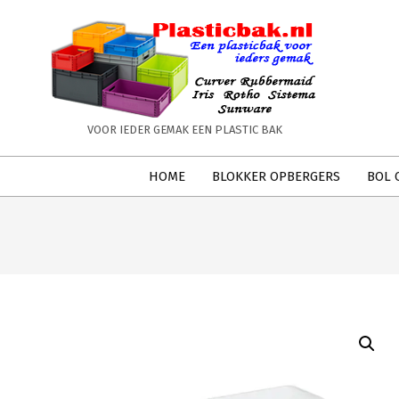
Skip
to
content
PLASTICBAK.NL
VOOR IEDER GEMAK EEN PLASTIC BAK
Secondary
HOME
BLOKKER OPBERGERS
BOL 
Navigation
Menu