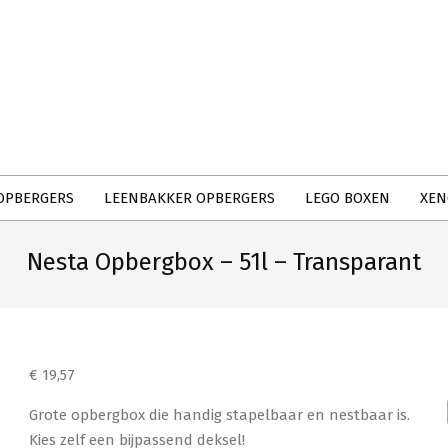
Primary
Navigation
Menu
OPBERGERS
LEENBAKKER OPBERGERS
LEGO BOXEN
XEN
Nesta Opbergbox – 51l – Transparant
€
19,57
Grote opbergbox die handig stapelbaar en nestbaar is.
Kies zelf een bijpassend deksel!