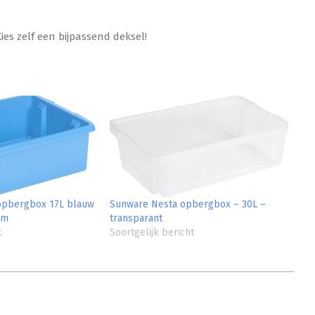
es zelf een bijpassend deksel!
opbergbox 17L blauw
Sunware Nesta opbergbox – 30L –
cm
transparant
t
Soortgelijk bericht