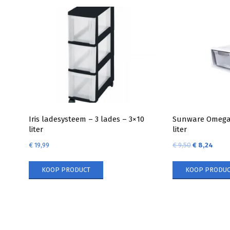
Iris ladesysteem – 3 lades – 3×10
Sunware Omega 
liter
liter
€
19,99
€
9,50
€
8,24
KOOP PRODUCT
KOOP PRODUC