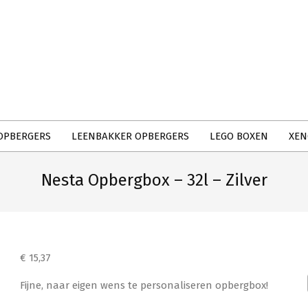
Primary
Navigation
Menu
OPBERGERS
LEENBAKKER OPBERGERS
LEGO BOXEN
XEN
Nesta Opbergbox – 32l – Zilver
€
15,37
Fijne, naar eigen wens te personaliseren opbergbox!