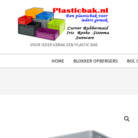
Skip
to
content
PLASTICBAK.NL
VOOR IEDER GEMAK EEN PLASTIC BAK
Secondary
HOME
BLOKKER OPBERGERS
BOL 
Navigation
Menu