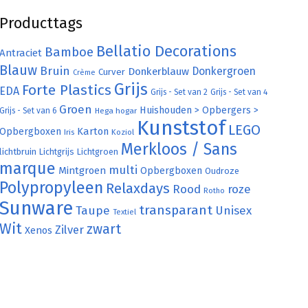
Producttags
Bellatio Decorations
Bamboe
Antraciet
Blauw
Bruin
Donkergroen
Donkerblauw
Curver
Crème
Grijs
Forte Plastics
EDA
Grijs - Set van 2
Grijs - Set van 4
Groen
Huishouden > Opbergers >
Grijs - Set van 6
Hega hogar
Kunststof
LEGO
Karton
Opbergboxen
Iris
Koziol
Merkloos / Sans
lichtbruin
Lichtgrijs
Lichtgroen
marque
multi
Mintgroen
Opbergboxen
Oudroze
Polypropyleen
Relaxdays
Rood
roze
Rotho
Sunware
transparant
Taupe
Unisex
Textiel
Wit
zwart
Zilver
Xenos