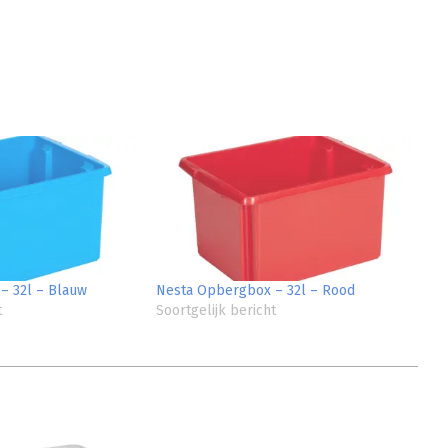
– 32l – Blauw
Nesta Opbergbox – 32l – Rood
t
Soortgelijk bericht