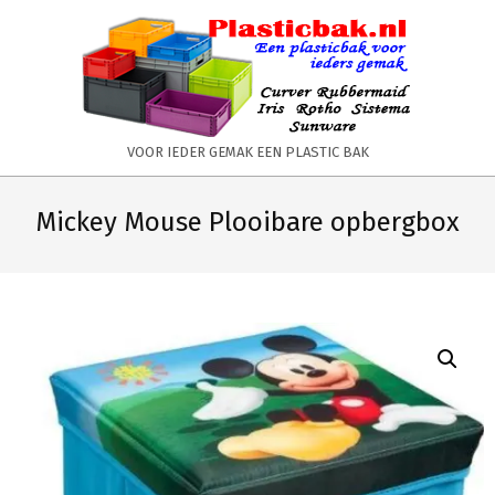
Skip
to
content
PLASTICBAK.NL
VOOR IEDER GEMAK EEN PLASTIC BAK
Primary
Secondary
Navigation
Navigation
Mickey Mouse Plooibare opbergbox
Menu
Menu