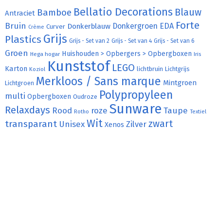
Bellatio Decorations
Bamboe
Blauw
Antraciet
Forte
Bruin
Donkergroen
EDA
Donkerblauw
Curver
Crème
Grijs
Plastics
Grijs - Set van 2
Grijs - Set van 4
Grijs - Set van 6
Groen
Huishouden > Opbergers > Opbergboxen
Hega hogar
Iris
Kunststof
LEGO
Karton
lichtbruin
Lichtgrijs
Koziol
Merkloos / Sans marque
Mintgroen
Lichtgroen
Polypropyleen
multi
Opbergboxen
Oudroze
Sunware
Relaxdays
Rood
roze
Taupe
Rotho
Textiel
Wit
transparant
zwart
Unisex
Zilver
Xenos