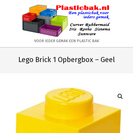
Skip
to
content
PLASTICBAK.NL
VOOR IEDER GEMAK EEN PLASTIC BAK
Primary
Secondary
Navigation
Navigation
Lego Brick 1 Opbergbox – Geel
Menu
Menu