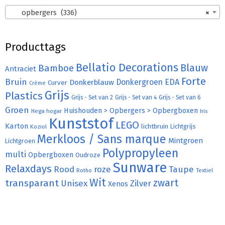
opbergers (336)
×
Producttags
Bellatio Decorations
Bamboe
Blauw
Antraciet
Forte
Bruin
Donkergroen
EDA
Donkerblauw
Curver
Crème
Grijs
Plastics
Grijs - Set van 2
Grijs - Set van 4
Grijs - Set van 6
Groen
Huishouden > Opbergers > Opbergboxen
Hega hogar
Iris
Kunststof
LEGO
Karton
lichtbruin
Lichtgrijs
Koziol
Merkloos / Sans marque
Mintgroen
Lichtgroen
Polypropyleen
multi
Opbergboxen
Oudroze
Sunware
Relaxdays
Rood
roze
Taupe
Rotho
Textiel
Wit
transparant
zwart
Unisex
Zilver
Xenos