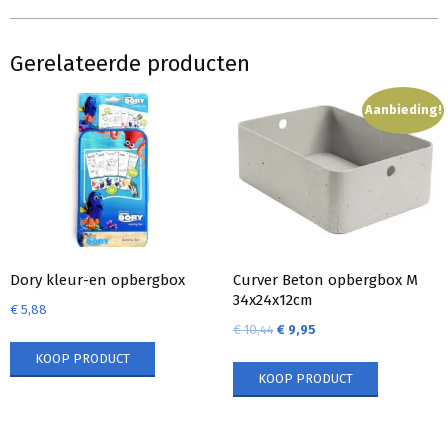
Gerelateerde producten
Aanbieding!
Dory kleur-en opbergbox
Curver Beton opbergbox M
34x24x12cm
€
5,88
€
10,44
€
9,95
KOOP PRODUCT
KOOP PRODUCT