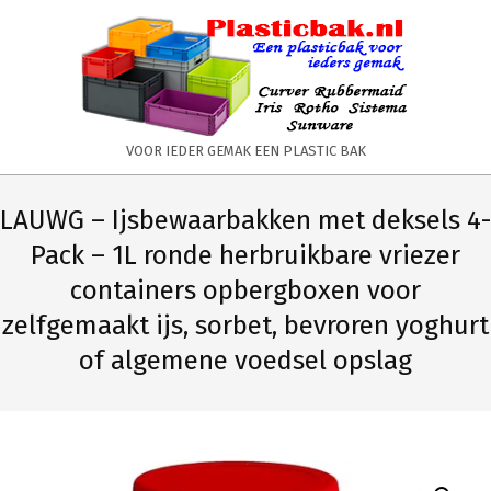
Skip
to
content
PLASTICBAK.NL
VOOR IEDER GEMAK EEN PLASTIC BAK
Primary
Secondary
Navigation
Navigation
LAUWG – Ijsbewaarbakken met deksels 4-
Menu
Menu
Pack – 1L ronde herbruikbare vriezer
containers opbergboxen voor
zelfgemaakt ijs, sorbet, bevroren yoghurt
of algemene voedsel opslag