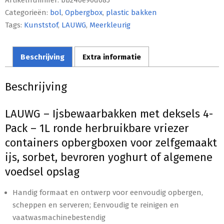
Artikelnummer:
bb240e90d085
Categorieën:
bol
,
Opbergbox
,
plastic bakken
Tags:
Kunststof
,
LAUWG
,
Meerkleurig
Beschrijving
Extra informatie
Beschrijving
LAUWG – Ijsbewaarbakken met deksels 4-
Pack – 1L ronde herbruikbare vriezer
containers opbergboxen voor zelfgemaakt
ijs, sorbet, bevroren yoghurt of algemene
voedsel opslag
Handig formaat en ontwerp voor eenvoudig opbergen,
scheppen en serveren; Eenvoudig te reinigen en
vaatwasmachinebestendig