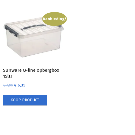
Aanbieding!
Sunware Q-line opbergbox
15ltr
€
7,99
€
6,35
KOOP PRODUCT