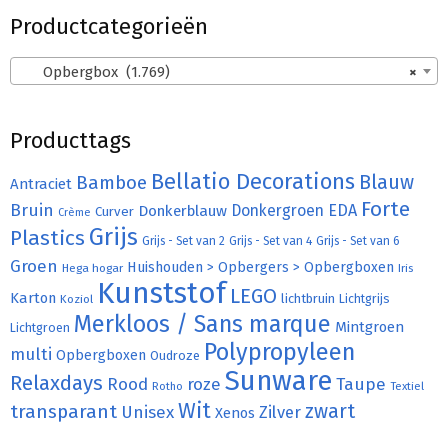
Productcategorieën
Opbergbox (1.769)
×
Producttags
Bellatio Decorations
Bamboe
Blauw
Antraciet
Forte
Bruin
Donkergroen
EDA
Donkerblauw
Curver
Crème
Grijs
Plastics
Grijs - Set van 2
Grijs - Set van 4
Grijs - Set van 6
Groen
Huishouden > Opbergers > Opbergboxen
Hega hogar
Iris
Kunststof
LEGO
Karton
lichtbruin
Lichtgrijs
Koziol
Merkloos / Sans marque
Mintgroen
Lichtgroen
Polypropyleen
multi
Opbergboxen
Oudroze
Sunware
Relaxdays
Rood
roze
Taupe
Rotho
Textiel
Wit
transparant
zwart
Unisex
Zilver
Xenos