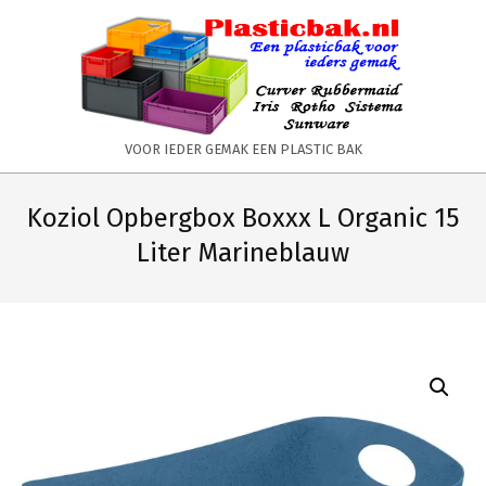
Skip
to
content
PLASTICBAK.NL
VOOR IEDER GEMAK EEN PLASTIC BAK
Primary
Secondary
Navigation
Navigation
Koziol Opbergbox Boxxx L Organic 15
Menu
Menu
Liter Marineblauw