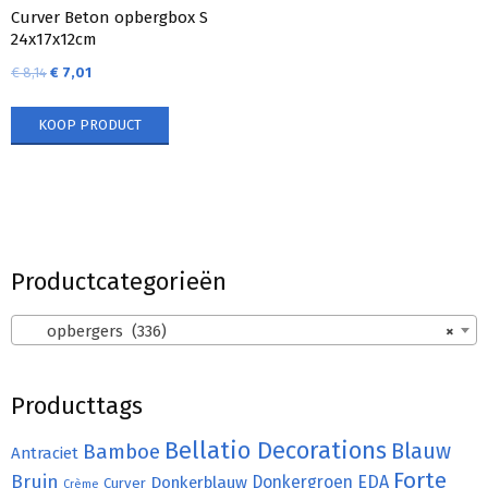
Curver Beton opbergbox S
24x17x12cm
€
8,14
€
7,01
KOOP PRODUCT
Productcategorieën
opbergers (336)
×
Producttags
Bellatio Decorations
Bamboe
Blauw
Antraciet
Forte
Bruin
Donkergroen
EDA
Donkerblauw
Curver
Crème