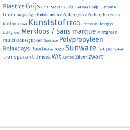
Grijs
Plastics
Grijs - Set van 2
Grijs - Set van 4
Grijs - Set van 6
Groen
Huishouden > Opbergers > Opbergboxen
Hega hogar
Iris
Kunststof
LEGO
Karton
lichtbruin
Lichtgrijs
Koziol
Merkloos / Sans marque
Mintgroen
Lichtgroen
Polypropyleen
multi
Opbergboxen
Oudroze
Sunware
Relaxdays
Rood
roze
Taupe
Rotho
Textiel
Wit
transparant
zwart
Unisex
Zilver
Xenos