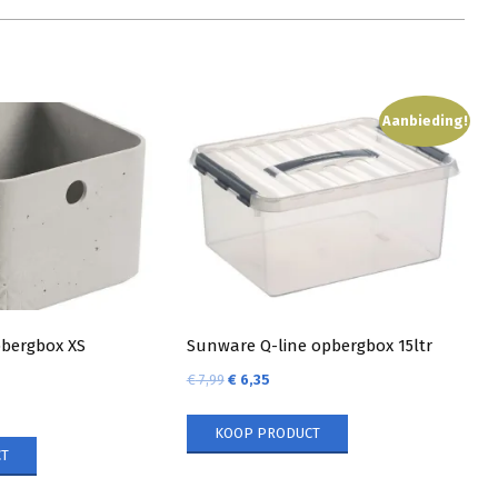
Aanbieding!
pbergbox XS
Sunware Q-line opbergbox 15ltr
€
7,99
€
6,35
KOOP PRODUCT
T