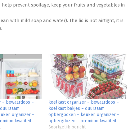
 help prevent spoilage, keep your fruits and vegetables in
n with mild soap and water). The lid is not airtight, it is
e.
r – bewaardoos –
koelkast organizer – bewaardoos –
– duurzaam
koelkast bakjes – duurzaam
uken organizer –
opbergboxen – keuken organizer –
emium kwaliteit
opbergdozen – premium kwaliteit
t
Soortgelijk bericht