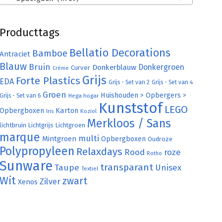
Producttags
Bellatio Decorations
Bamboe
Antraciet
Blauw
Bruin
Donkergroen
Donkerblauw
Curver
Crème
Grijs
Forte Plastics
EDA
Grijs - Set van 2
Grijs - Set van 4
Groen
Huishouden > Opbergers >
Grijs - Set van 6
Hega hogar
Kunststof
LEGO
Karton
Opbergboxen
Iris
Koziol
Merkloos / Sans
lichtbruin
Lichtgrijs
Lichtgroen
marque
multi
Mintgroen
Opbergboxen
Oudroze
Polypropyleen
Relaxdays
Rood
roze
Rotho
Sunware
transparant
Taupe
Unisex
Textiel
Wit
zwart
Zilver
Xenos