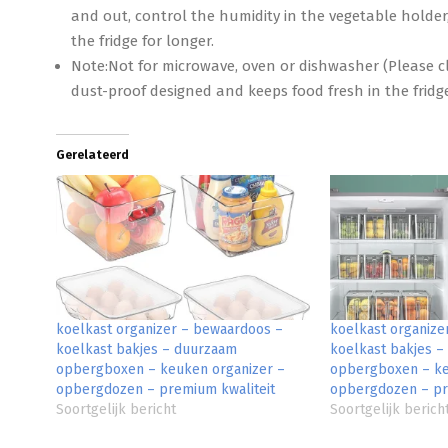
and out, control the humidity in the vegetable holder,
the fridge for longer.
Note:Not for microwave, oven or dishwasher (Please clea
dust-proof designed and keeps food fresh in the fridg
Gerelateerd
koelkast organizer – bewaardoos –
koelkast organize
koelkast bakjes – duurzaam
koelkast bakjes 
opbergboxen – keuken organizer –
opbergboxen – ke
opbergdozen – premium kwaliteit
opbergdozen – pr
Soortgelijk bericht
Soortgelijk berich