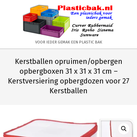
Skip
to
content
PLASTICBAK.NL
VOOR IEDER GEMAK EEN PLASTIC BAK
Primary
Secondary
Navigation
Navigation
Kerstballen opruimen/opbergen
Menu
Menu
opbergboxen 31 x 31 x 31 cm –
Kerstversiering opbergdozen voor 27
Kerstballen