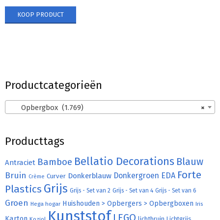
KOOP PRODUCT
Productcategorieën
Opbergbox (1.769)
×
Producttags
Bellatio Decorations
Bamboe
Blauw
Antraciet
Forte
Bruin
Donkergroen
EDA
Donkerblauw
Curver
Crème
Grijs
Plastics
Grijs - Set van 2
Grijs - Set van 4
Grijs - Set van 6
Groen
Huishouden > Opbergers > Opbergboxen
Hega hogar
Iris
Kunststof
LEGO
Karton
lichtbruin
Lichtgrijs
Koziol