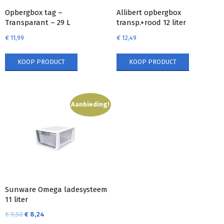
Opbergbox tag –
Allibert opbergbox
Transparant – 29 L
transp.+rood 12 liter
€
11,99
€
12,49
KOOP PRODUCT
KOOP PRODUCT
Aanbieding!
Sunware Omega ladesysteem
11 liter
€
9,50
€
8,24