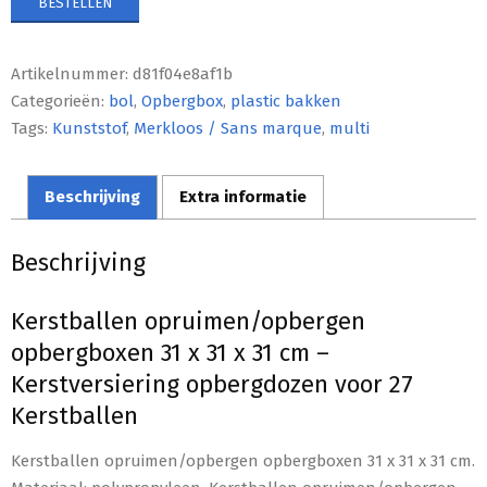
BESTELLEN
Artikelnummer:
d81f04e8af1b
Categorieën:
bol
,
Opbergbox
,
plastic bakken
Tags:
Kunststof
,
Merkloos / Sans marque
,
multi
Beschrijving
Extra informatie
Beschrijving
Kerstballen opruimen/opbergen
opbergboxen 31 x 31 x 31 cm –
Kerstversiering opbergdozen voor 27
Kerstballen
Kerstballen opruimen/opbergen opbergboxen 31 x 31 x 31 cm.