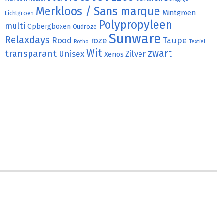
Merkloos / Sans marque
Mintgroen
Lichtgroen
Polypropyleen
multi
Opbergboxen
Oudroze
Sunware
Relaxdays
Rood
roze
Taupe
Rotho
Textiel
Wit
transparant
zwart
Unisex
Zilver
Xenos