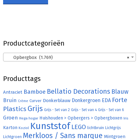
Productcategorieën
Opbergbox (1.769)
×
Producttags
Bellatio Decorations
Bamboe
Blauw
Antraciet
Forte
Bruin
Donkergroen
EDA
Donkerblauw
Curver
Crème
Grijs
Plastics
Grijs - Set van 2
Grijs - Set van 4
Grijs - Set van 6
Groen
Huishouden > Opbergers > Opbergboxen
Hega hogar
Iris
Kunststof
LEGO
Karton
lichtbruin
Lichtgrijs
Koziol
Merkloos / Sans marque
Mintgroen
Lichtgroen