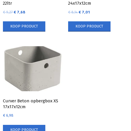
22ltr
24x17x12cm
€
9,27
€
7,68
€
8,14
€
7,01
KOOP PRODUCT
KOOP PRODUCT
Curver Beton opbergbox XS
17x17x12cm
€
6,98
KOOP PRODUCT