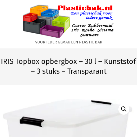
Skip
to
content
PLASTICBAK.NL
VOOR IEDER GEMAK EEN PLASTIC BAK
Primary
Secondary
Navigation
Navigation
IRIS Topbox opbergbox – 30 l – Kunststof
Menu
Menu
– 3 stuks – Transparant