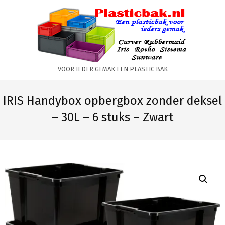
Skip
to
content
PLASTICBAK.NL
VOOR IEDER GEMAK EEN PLASTIC BAK
Primary
Secondary
Navigation
Navigation
IRIS Handybox opbergbox zonder deksel
Menu
Menu
– 30L – 6 stuks – Zwart