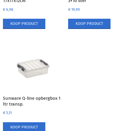
17x17x12cm
3×10 liter
€
6,98
€
19,99
KOOP PRODUCT
KOOP PRODUCT
Sunware Q-line opbergbox 1
ltr transp.
€
5,11
KOOP PRODUCT