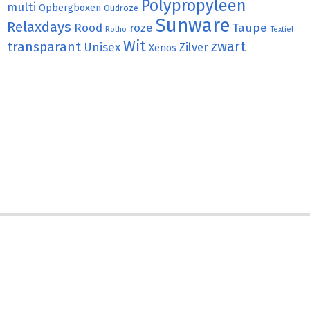
Polypropyleen
multi
Opbergboxen
Oudroze
Sunware
Relaxdays
Rood
roze
Taupe
Rotho
Textiel
Wit
transparant
zwart
Unisex
Zilver
Xenos