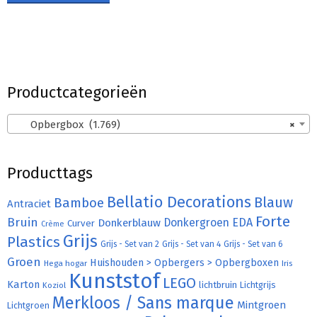
Productcategorieën
Opbergbox (1.769)
×
Producttags
Bellatio Decorations
Bamboe
Blauw
Antraciet
Forte
Bruin
Donkergroen
EDA
Donkerblauw
Curver
Crème
Grijs
Plastics
Grijs - Set van 2
Grijs - Set van 4
Grijs - Set van 6
Groen
Huishouden > Opbergers > Opbergboxen
Hega hogar
Iris
Kunststof
LEGO
Karton
lichtbruin
Lichtgrijs
Koziol
Merkloos / Sans marque
Mintgroen
Lichtgroen