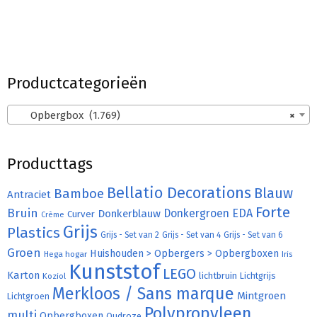
Productcategorieën
Opbergbox (1.769)
×
Producttags
Bellatio Decorations
Bamboe
Blauw
Antraciet
Forte
Bruin
Donkergroen
EDA
Donkerblauw
Curver
Crème
Grijs
Plastics
Grijs - Set van 2
Grijs - Set van 4
Grijs - Set van 6
Groen
Huishouden > Opbergers > Opbergboxen
Hega hogar
Iris
Kunststof
LEGO
Karton
lichtbruin
Lichtgrijs
Koziol
Merkloos / Sans marque
Mintgroen
Lichtgroen
Polypropyleen
multi
Opbergboxen
Oudroze