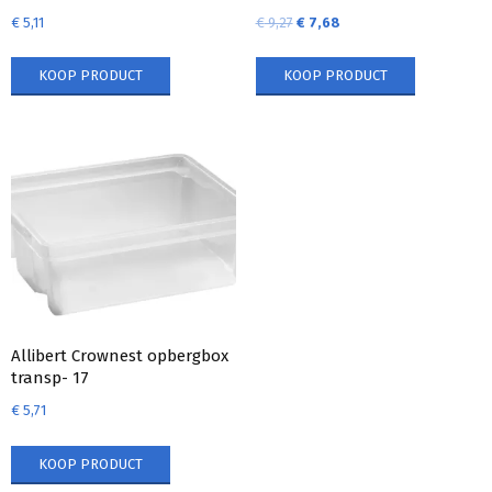
€
5,11
€
9,27
€
7,68
KOOP PRODUCT
KOOP PRODUCT
Allibert Crownest opbergbox
transp- 17
€
5,71
KOOP PRODUCT