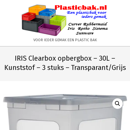
Skip
to
content
PLASTICBAK.NL
VOOR IEDER GEMAK EEN PLASTIC BAK
Primary
Secondary
Navigation
Navigation
IRIS Clearbox opbergbox – 30L –
Menu
Menu
Kunststof – 3 stuks – Transparant/Grijs