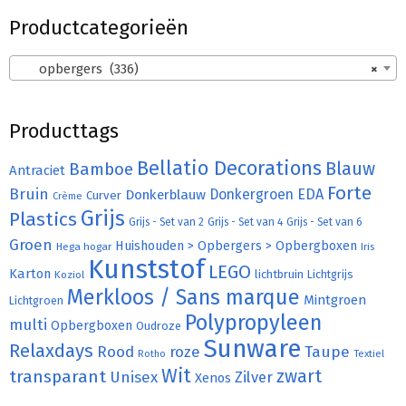
Productcategorieën
opbergers (336)
×
Producttags
Bellatio Decorations
Bamboe
Blauw
Antraciet
Forte
Bruin
Donkergroen
EDA
Donkerblauw
Curver
Crème
Grijs
Plastics
Grijs - Set van 2
Grijs - Set van 4
Grijs - Set van 6
Groen
Huishouden > Opbergers > Opbergboxen
Hega hogar
Iris
Kunststof
LEGO
Karton
lichtbruin
Lichtgrijs
Koziol
Merkloos / Sans marque
Mintgroen
Lichtgroen
Polypropyleen
multi
Opbergboxen
Oudroze
Sunware
Relaxdays
Rood
roze
Taupe
Rotho
Textiel
Wit
transparant
zwart
Unisex
Zilver
Xenos