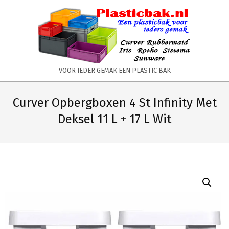
Skip
to
content
PLASTICBAK.NL
VOOR IEDER GEMAK EEN PLASTIC BAK
Primary
Secondary
Navigation
Navigation
Curver Opbergboxen 4 St Infinity Met
Menu
Menu
Deksel 11 L + 17 L Wit