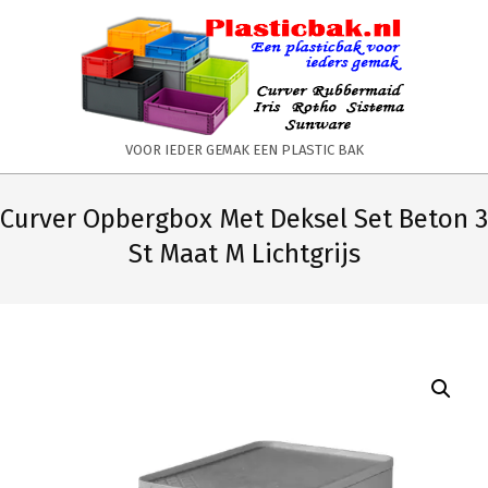
Skip
to
content
PLASTICBAK.NL
VOOR IEDER GEMAK EEN PLASTIC BAK
Primary
Secondary
Navigation
Navigation
Curver Opbergbox Met Deksel Set Beton 3
Menu
Menu
St Maat M Lichtgrijs