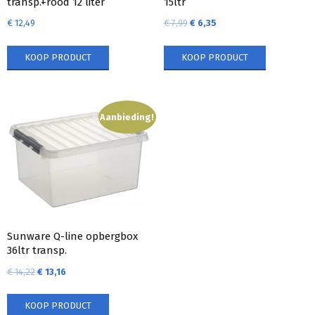
transp.+rood 12 liter
15ltr
€
12,49
€
7,99
€
6,35
KOOP PRODUCT
KOOP PRODUCT
Aanbieding!
Sunware Q-line opbergbox
36ltr transp.
€
14,22
€
13,16
KOOP PRODUCT