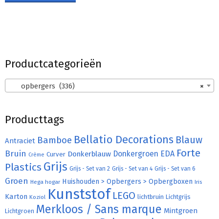
Productcategorieën
opbergers (336)
×
Producttags
Bellatio Decorations
Bamboe
Blauw
Antraciet
Forte
Bruin
Donkergroen
EDA
Donkerblauw
Curver
Crème
Grijs
Plastics
Grijs - Set van 2
Grijs - Set van 4
Grijs - Set van 6
Groen
Huishouden > Opbergers > Opbergboxen
Hega hogar
Iris
Kunststof
LEGO
Karton
lichtbruin
Lichtgrijs
Koziol
Merkloos / Sans marque
Mintgroen
Lichtgroen