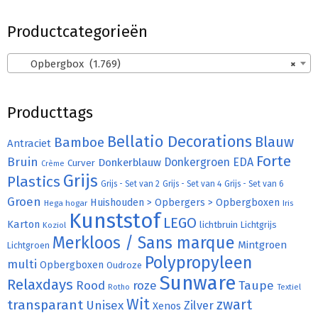
Productcategorieën
Opbergbox (1.769)
×
Producttags
Bellatio Decorations
Bamboe
Blauw
Antraciet
Forte
Bruin
Donkergroen
EDA
Donkerblauw
Curver
Crème
Grijs
Plastics
Grijs - Set van 2
Grijs - Set van 4
Grijs - Set van 6
Groen
Huishouden > Opbergers > Opbergboxen
Hega hogar
Iris
Kunststof
LEGO
Karton
lichtbruin
Lichtgrijs
Koziol
Merkloos / Sans marque
Mintgroen
Lichtgroen
Polypropyleen
multi
Opbergboxen
Oudroze
Sunware
Relaxdays
Rood
roze
Taupe
Rotho
Textiel
Wit
transparant
zwart
Unisex
Zilver
Xenos