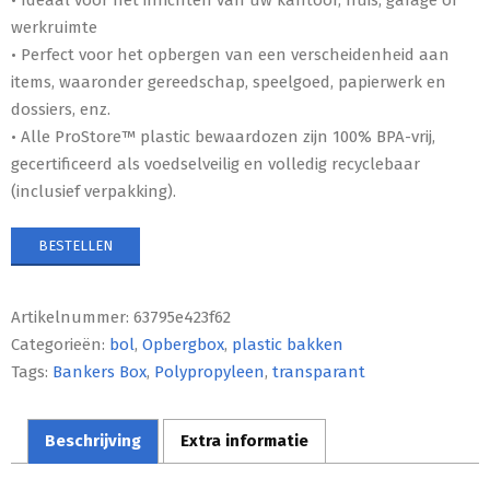
werkruimte
• Perfect voor het opbergen van een verscheidenheid aan
items, waaronder gereedschap, speelgoed, papierwerk en
dossiers, enz.
• Alle ProStore™ plastic bewaardozen zijn 100% BPA-vrij,
gecertificeerd als voedselveilig en volledig recyclebaar
(inclusief verpakking).
BESTELLEN
Artikelnummer:
63795e423f62
Categorieën:
bol
,
Opbergbox
,
plastic bakken
Tags:
Bankers Box
,
Polypropyleen
,
transparant
Beschrijving
Extra informatie