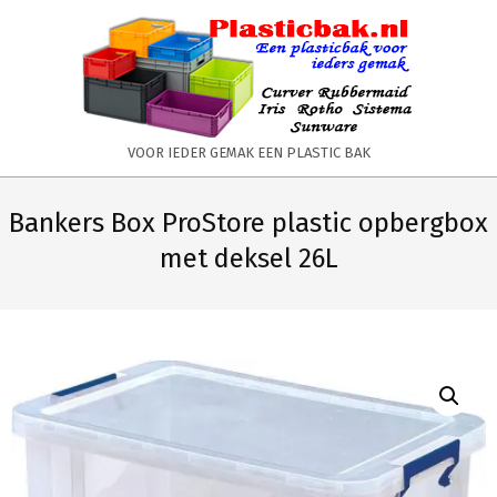
Skip
to
content
PLASTICBAK.NL
VOOR IEDER GEMAK EEN PLASTIC BAK
Primary
Secondary
Navigation
Navigation
Bankers Box ProStore plastic opbergbox
Menu
Menu
met deksel 26L