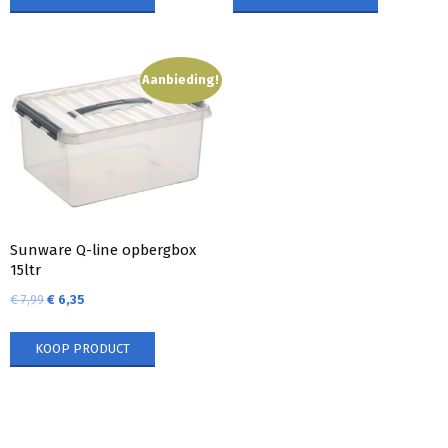
Aanbieding!
Sunware Q-line opbergbox
15ltr
€
7,99
€
6,35
KOOP PRODUCT