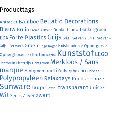
Producttags
Bellatio Decorations
Bamboe
Antraciet
Blauw
Bruin
Donkergroen
Donkerblauw
Curver
Crème
Grijs
Forte Plastics
EDA
Grijs - Set van 2
Grijs - Set van 4
Groen
Huishouden > Opbergers >
Grijs - Set van 6
Hega hogar
Kunststof
LEGO
Karton
Opbergboxen
Iris
Koziol
Merkloos / Sans
lichtbruin
Lichtgrijs
Lichtgroen
marque
multi
Mintgroen
Opbergboxen
Oudroze
Polypropyleen
Relaxdays
Rood
roze
Rotho
Sunware
transparant
Taupe
Unisex
Textiel
Wit
zwart
Zilver
Xenos