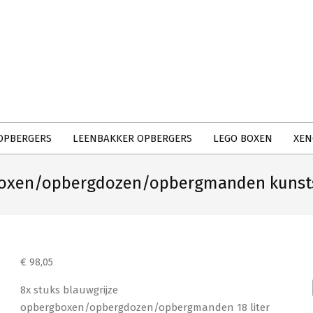
Primary
Navigation
Menu
OPBERGERS
LEENBAKKER OPBERGERS
LEGO BOXEN
XEN
boxen/opbergdozen/opbergmanden kunstst
€
98,05
8x stuks blauwgrijze
opbergboxen/opbergdozen/opbergmanden 18 liter