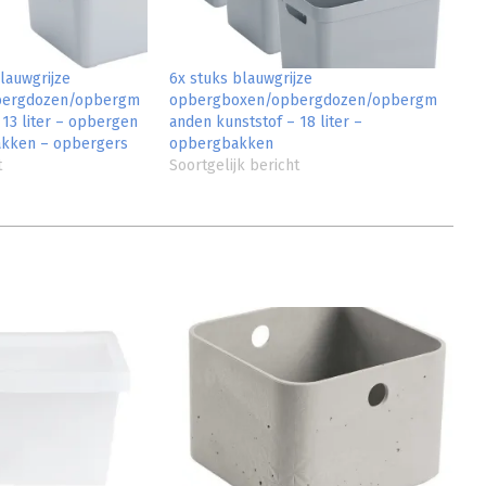
lauwgrijze
6x stuks blauwgrijze
bergdozen/opbergm
opbergboxen/opbergdozen/opbergm
 13 liter – opbergen
anden kunststof – 18 liter –
kken – opbergers
opbergbakken
t
Soortgelijk bericht