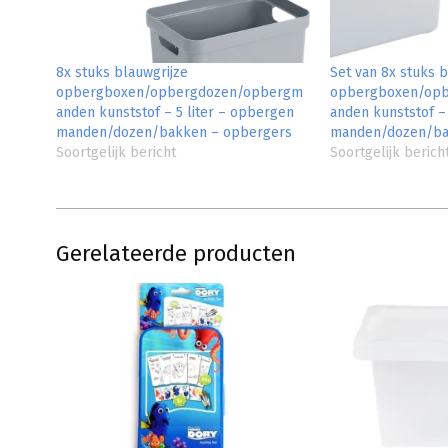
8x stuks blauwgrijze
Set van 8x stuks b
opbergboxen/opbergdozen/opbergm
opbergboxen/op
anden kunststof – 5 liter – opbergen
anden kunststof –
manden/dozen/bakken – opbergers
manden/dozen/ba
Soortgelijk bericht
Soortgelijk berich
Gerelateerde producten