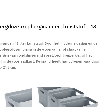
bergdozen/opbergmanden kunststof – 18
anden 18 liter kunststof. Door het moderne design en de
n/opbergdozen prima in de woonkamer of slaapkamer
bergen van rondslingerend speelgoed, breiwerkjes of het
of in de voorraadkast. De mand heeft handgrepen waardoor
x 24.3 cm.