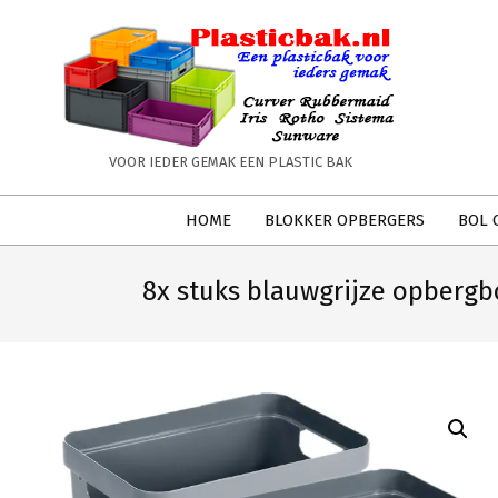
Skip
to
content
PLASTICBAK.NL
VOOR IEDER GEMAK EEN PLASTIC BAK
Secondary
HOME
BLOKKER OPBERGERS
BOL 
Navigation
Menu
8x stuks blauwgrijze opberg