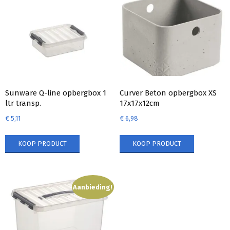
Sunware Q-line opbergbox 1
Curver Beton opbergbox XS
ltr transp.
17x17x12cm
€
5,11
€
6,98
KOOP PRODUCT
KOOP PRODUCT
Aanbieding!