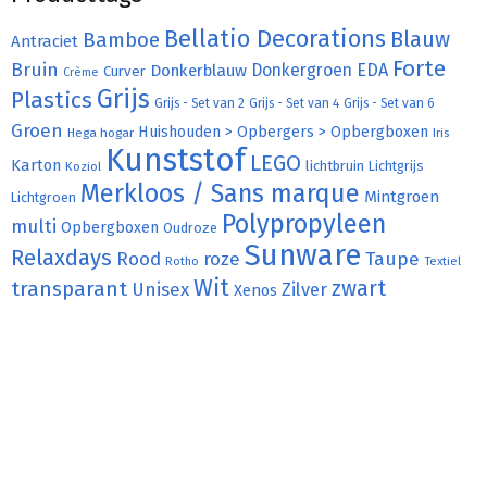
Bellatio Decorations
Bamboe
Blauw
Antraciet
Forte
Bruin
Donkergroen
EDA
Donkerblauw
Curver
Crème
Grijs
Plastics
Grijs - Set van 2
Grijs - Set van 4
Grijs - Set van 6
Groen
Huishouden > Opbergers > Opbergboxen
Hega hogar
Iris
Kunststof
LEGO
Karton
lichtbruin
Lichtgrijs
Koziol
Merkloos / Sans marque
Mintgroen
Lichtgroen
Polypropyleen
multi
Opbergboxen
Oudroze
Sunware
Relaxdays
Rood
roze
Taupe
Rotho
Textiel
Wit
transparant
zwart
Unisex
Zilver
Xenos