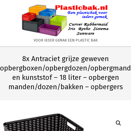
Skip
to
content
PLASTICBAK.NL
VOOR IEDER GEMAK EEN PLASTIC BAK
Primary
Secondary
Navigation
Navigation
8x Antraciet grijze geweven
Menu
Menu
opbergboxen/opbergdozen/opbergmand
en kunststof – 18 liter – opbergen
manden/dozen/bakken – opbergers