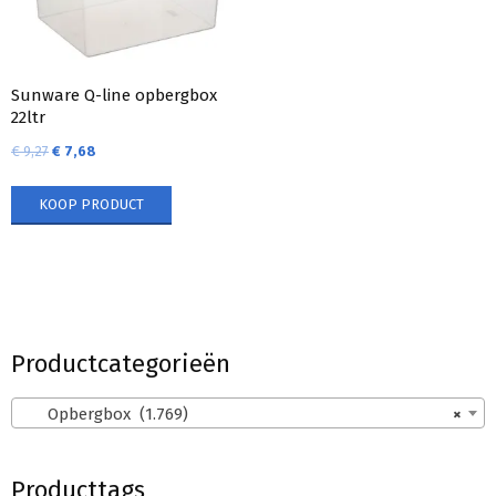
Sunware Q-line opbergbox
22ltr
€
9,27
€
7,68
KOOP PRODUCT
Productcategorieën
Opbergbox (1.769)
×
Producttags