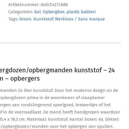
Artikelnummer:
de0c5427cb86
Categorieën:
bol
,
Opbergbox
,
plastic bakken
Tags:
Groen
,
Kunststof
,
Merkloos / Sans marque
bergdozen/opbergmanden kunststof – 24
n – opbergers
anden 24 liter kunststof. Door het moderne design en de
n/opbergdozen prima in de woonkamer of slaapkamer
bergen van rondslingerend speelgoed, breiwerkjes of het
of in de voorraadkast. De mand heeft handgrepen waardoor
5,4 x 18,3 cm. Materiaal: kunststof. Aantal boxen: 6x. Deksel:
dozen/opbergboxen/manden voor het opbergen van spullen.