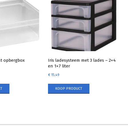
st opbergbox
Iris ladesysteem met 3 lades – 2×4
en 1×7 liter
€
15,49
T
KOOP PRODUCT