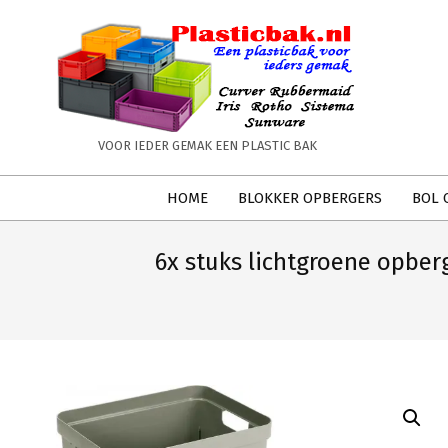
Skip
to
content
PLASTICBAK.NL
VOOR IEDER GEMAK EEN PLASTIC BAK
Secondary
HOME
BLOKKER OPBERGERS
BOL 
Navigation
Menu
6x stuks lichtgroene opbe