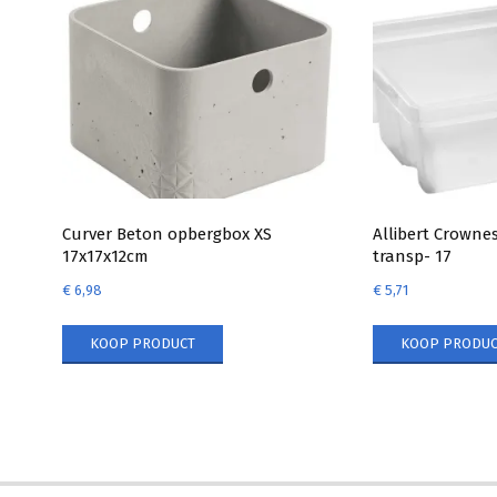
Curver Beton opbergbox XS
Allibert Crowne
17x17x12cm
transp- 17
€
6,98
€
5,71
KOOP PRODUCT
KOOP PRODUC