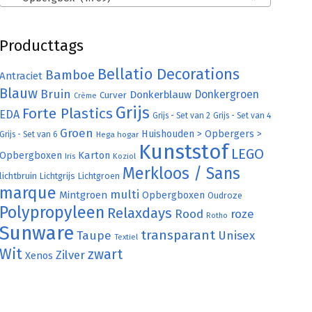
Producttags
Bellatio Decorations
Bamboe
Antraciet
Blauw
Bruin
Donkergroen
Donkerblauw
Curver
Crème
Grijs
Forte Plastics
EDA
Grijs - Set van 2
Grijs - Set van 4
Groen
Huishouden > Opbergers >
Grijs - Set van 6
Hega hogar
Kunststof
LEGO
Karton
Opbergboxen
Iris
Koziol
Merkloos / Sans
lichtbruin
Lichtgrijs
Lichtgroen
marque
multi
Mintgroen
Opbergboxen
Oudroze
Polypropyleen
Relaxdays
Rood
roze
Rotho
Sunware
transparant
Taupe
Unisex
Textiel
Wit
zwart
Zilver
Xenos