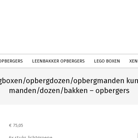
Primary
Navigation
Menu
OPBERGERS
LEENBAKKER OPBERGERS
LEGO BOXEN
XEN
rgboxen/opbergdozen/opbergmanden kunst
manden/dozen/bakken – opbergers
€
75,05
6x stuks lichtgroene