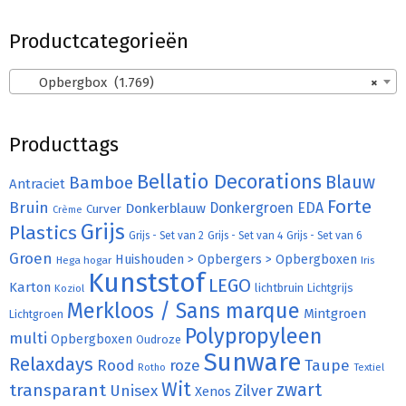
Productcategorieën
Opbergbox (1.769)
×
Producttags
Bellatio Decorations
Bamboe
Blauw
Antraciet
Forte
Bruin
Donkergroen
EDA
Donkerblauw
Curver
Crème
Grijs
Plastics
Grijs - Set van 2
Grijs - Set van 4
Grijs - Set van 6
Groen
Huishouden > Opbergers > Opbergboxen
Hega hogar
Iris
Kunststof
LEGO
Karton
lichtbruin
Lichtgrijs
Koziol
Merkloos / Sans marque
Mintgroen
Lichtgroen
Polypropyleen
multi
Opbergboxen
Oudroze
Sunware
Relaxdays
Rood
roze
Taupe
Rotho
Textiel
Wit
transparant
zwart
Unisex
Zilver
Xenos