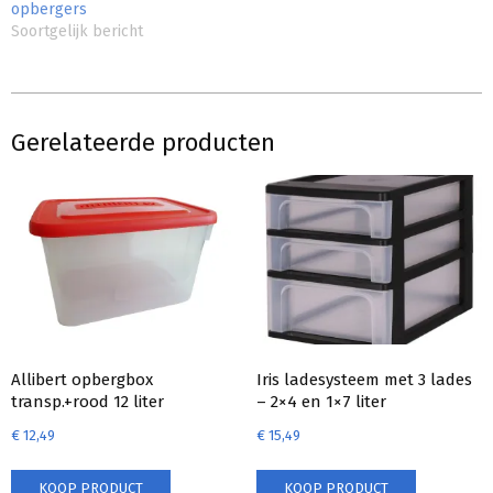
opbergers
Soortgelijk bericht
Gerelateerde producten
Allibert opbergbox
Iris ladesysteem met 3 lades
transp.+rood 12 liter
– 2×4 en 1×7 liter
€
12,49
€
15,49
KOOP PRODUCT
KOOP PRODUCT