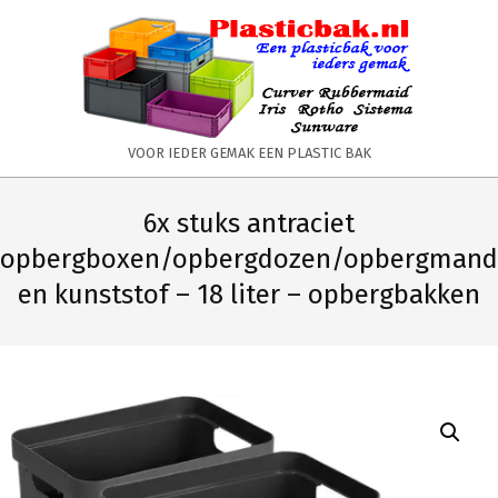
Skip
to
content
PLASTICBAK.NL
VOOR IEDER GEMAK EEN PLASTIC BAK
Primary
Secondary
Navigation
Navigation
6x stuks antraciet
Menu
Menu
opbergboxen/opbergdozen/opbergmand
en kunststof – 18 liter – opbergbakken